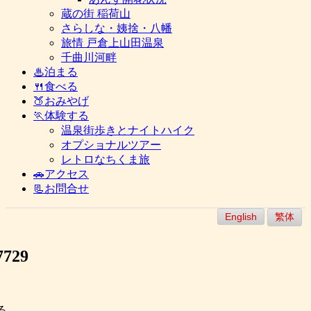
蔵の街 稲荷山
さらしな・姨捨・八幡
旅情 戸倉上山田温泉
千曲川河畔
♨泊まる
🍴食べる
🍑おみやげ
🏃体験する
温泉街歩きとナイトハイク
オプショナルツアー
レトロなちくま旅
🚗アクセス
📃お問合せ
English
繁体
729
る