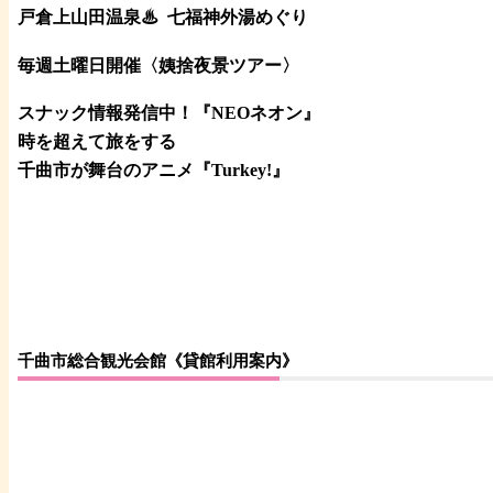
戸倉上山田温泉♨
七福神外湯めぐり
毎週土曜日開催〈姨捨夜景ツアー
〉
スナック情報発信中！『NEOネオン』
時を超えて旅をする
千曲市が舞台のアニメ『Turkey!』
千曲市総合観光会館《貸館利用案内》