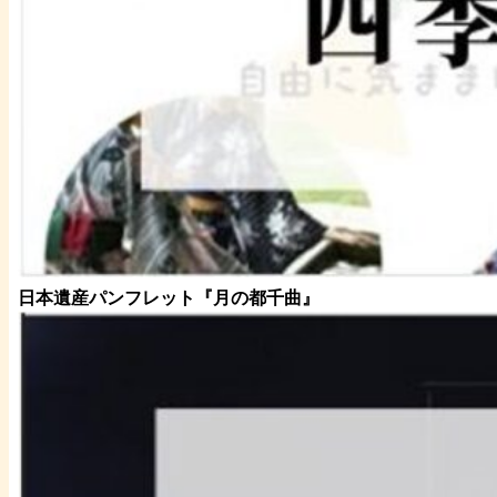
日本遺産パンフレット
『月の都
千曲
』