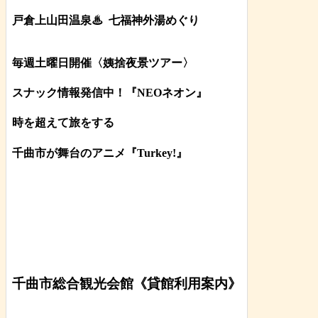
戸倉上山田温泉♨
七福神外湯めぐり
毎週土曜日開催〈姨捨夜景ツアー
〉
スナック情報発信中！『NEOネオン』
時を超えて旅をする
千曲市が舞台のアニメ『Turkey!』
千曲市総合観光会館《貸館利用案内》