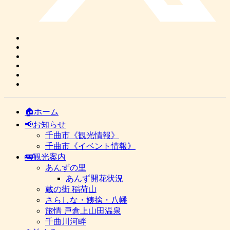
🏠ホーム
📢お知らせ
千曲市《観光情報》
千曲市《イベント情報》
🚌観光案内
あんずの里
あんず開花状況
蔵の街 稲荷山
さらしな・姨捨・八幡
旅情 戸倉上山田温泉
千曲川河畔