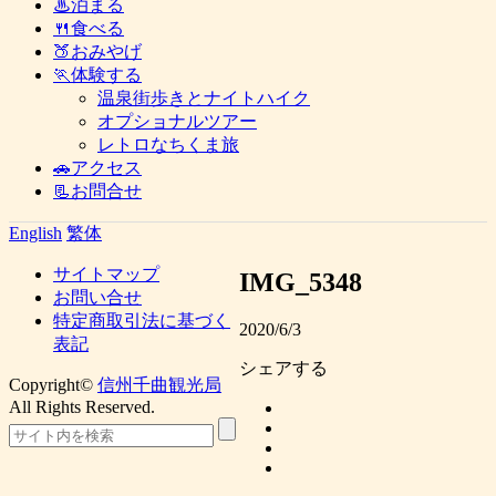
♨泊まる
🍴食べる
🍑おみやげ
🏃体験する
温泉街歩きとナイトハイク
オプショナルツアー
レトロなちくま旅
🚗アクセス
📃お問合せ
English
繁体
サイトマップ
IMG_5348
お問い合せ
特定商取引法に基づく
2020/6/3
表記
シェアする
Copyright©
信州千曲観光局
All Rights Reserved.