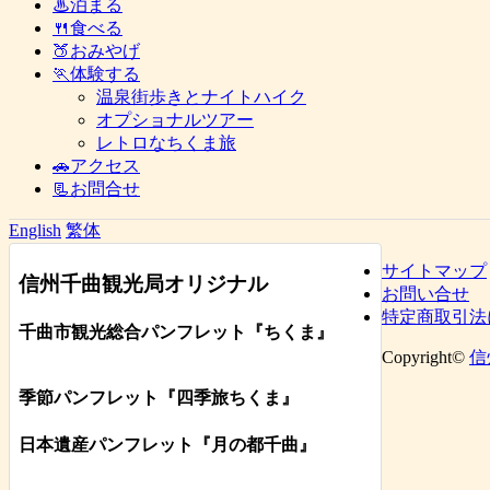
♨泊まる
🍴食べる
🍑おみやげ
🏃体験する
温泉街歩きとナイトハイク
オプショナルツアー
レトロなちくま旅
🚗アクセス
📃お問合せ
English
繁体
サイトマップ
信州千曲観光局オリジナル
お問い合せ
特定商取引法
千曲市観光総合パンフレット
『ちくま
』
Copyright©
信
季節パンフレット『四季旅ちくま』
日本遺産パンフレット
『月の都
千曲
』