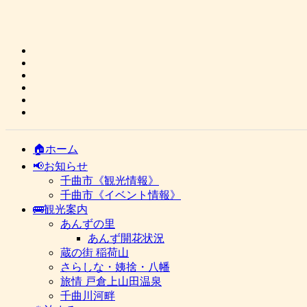
🏠ホーム
📢お知らせ
千曲市《観光情報》
千曲市《イベント情報》
🚌観光案内
あんずの里
あんず開花状況
蔵の街 稲荷山
さらしな・姨捨・八幡
旅情 戸倉上山田温泉
千曲川河畔