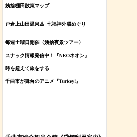
姨捨棚田散策マップ
戸倉上山田温泉♨
七福神外湯めぐり
毎週土曜日開催〈姨捨夜景ツアー
〉
スナック情報発信中！『NEOネオン』
時を超えて旅をする
千曲市が舞台のアニメ『Turkey!』