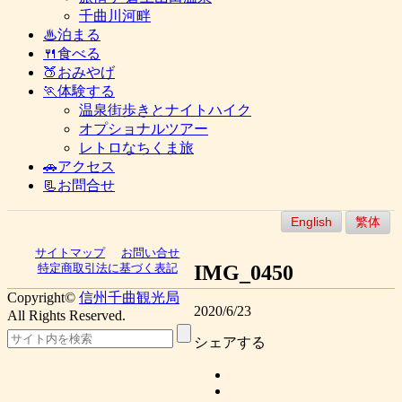
千曲川河畔
♨泊まる
🍴食べる
🍑おみやげ
🏃体験する
温泉街歩きとナイトハイク
オプショナルツアー
レトロなちくま旅
🚗アクセス
📃お問合せ
English
繁体
サイトマップ
お問い合せ
IMG_0450
特定商取引法に基づく表記
Copyright©
信州千曲観光局
2020/6/23
All Rights Reserved.
シェアする