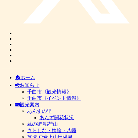
🏠ホーム
📢お知らせ
千曲市《観光情報》
千曲市《イベント情報》
🚌観光案内
あんずの里
あんず開花状況
蔵の街 稲荷山
さらしな・姨捨・八幡
旅情 戸倉上山田温泉