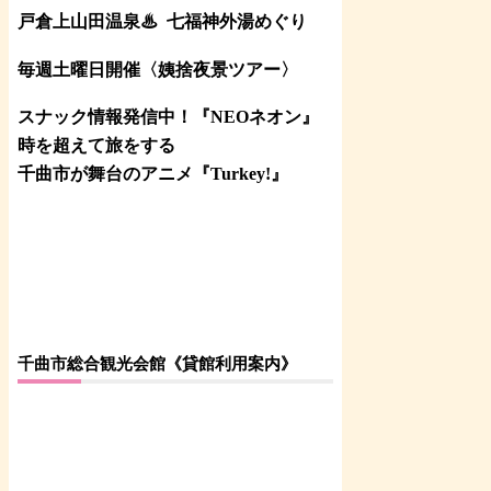
戸倉上山田温泉♨
七福神外湯めぐり
毎週土曜日開催〈姨捨夜景ツアー
〉
スナック情報発信中！『NEOネオン』
時を超えて旅をする
千曲市が舞台のアニメ『Turkey!』
千曲市総合観光会館《貸館利用案内》