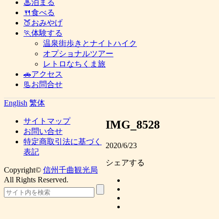
♨泊まる
🍴食べる
🍑おみやげ
🏃体験する
温泉街歩きとナイトハイク
オプショナルツアー
レトロなちくま旅
🚗アクセス
📃お問合せ
English
繁体
サイトマップ
IMG_8528
お問い合せ
特定商取引法に基づく
2020/6/23
表記
シェアする
Copyright©
信州千曲観光局
All Rights Reserved.