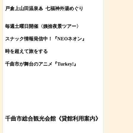
戸倉上山田温泉♨
七福神外湯めぐり
毎週土曜日開催〈姨捨夜景ツアー
〉
スナック情報発信中！『NEOネオン』
時を超えて旅をする
千曲市が舞台のアニメ『Turkey!』
千曲市総合観光会館《貸館利用案内》