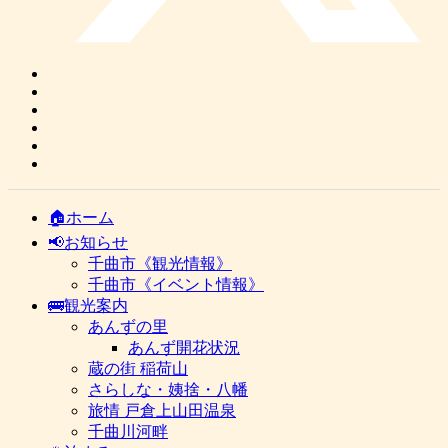
🏠ホーム
📢お知らせ
千曲市《観光情報》
千曲市《イベント情報》
🚌観光案内
あんずの里
あんず開花状況
蔵の街 稲荷山
さらしな・姨捨・八幡
旅情 戸倉上山田温泉
千曲川河畔