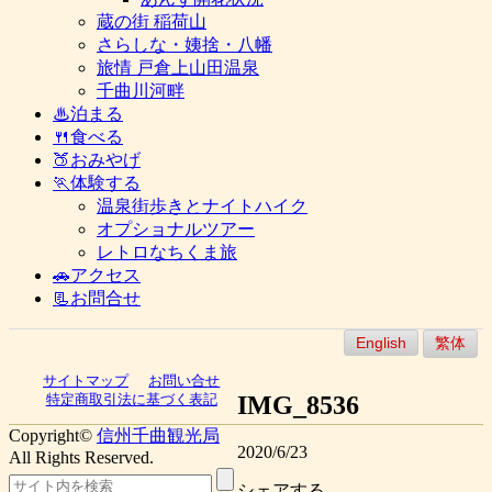
蔵の街 稲荷山
さらしな・姨捨・八幡
旅情 戸倉上山田温泉
千曲川河畔
♨泊まる
🍴食べる
🍑おみやげ
🏃体験する
温泉街歩きとナイトハイク
オプショナルツアー
レトロなちくま旅
🚗アクセス
📃お問合せ
English
繁体
サイトマップ
お問い合せ
IMG_8536
特定商取引法に基づく表記
Copyright©
信州千曲観光局
2020/6/23
All Rights Reserved.
シェアする