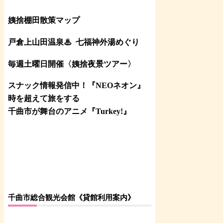
姨捨棚田散策マップ
戸倉上山田温泉♨
七福神外湯めぐり
毎週土曜日開催〈姨捨夜景ツアー
〉
スナック情報発信中！『NEOネオン』
時を超えて旅をする
千曲市が舞台のアニメ『Turkey!』
千曲市総合観光会館《貸館利用案内》