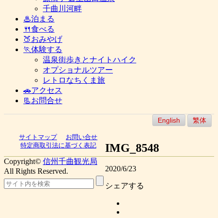
千曲川河畔
♨泊まる
🍴食べる
🍑おみやげ
🏃体験する
温泉街歩きとナイトハイク
オプショナルツアー
レトロなちくま旅
🚗アクセス
📃お問合せ
English
繁体
サイトマップ
お問い合せ
IMG_8548
特定商取引法に基づく表記
Copyright©
信州千曲観光局
2020/6/23
All Rights Reserved.
シェアする