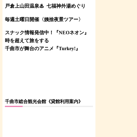
戸倉上山田温泉♨
七福神外湯めぐり
毎週土曜日開催〈姨捨夜景ツアー
〉
スナック情報発信中！『NEOネオン』
時を超えて旅をする
千曲市が舞台のアニメ『Turkey!』
千曲市総合観光会館《貸館利用案内》