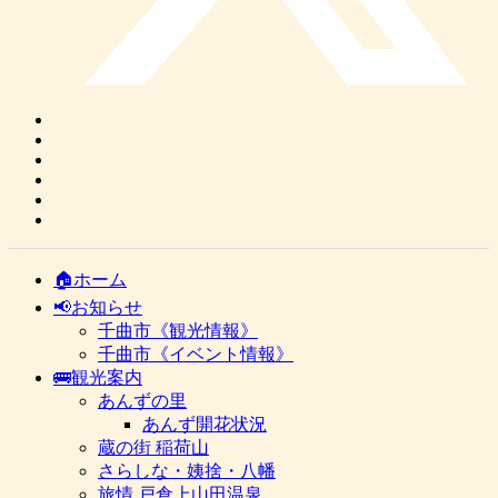
🏠ホーム
📢お知らせ
千曲市《観光情報》
千曲市《イベント情報》
🚌観光案内
あんずの里
あんず開花状況
蔵の街 稲荷山
さらしな・姨捨・八幡
旅情 戸倉上山田温泉