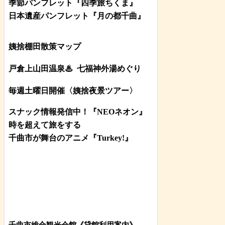
季節パンフレット『四季旅ちくま』
日本遺産パンフレット
『月の都
千曲
』
姨捨棚田散策マップ
戸倉上山田温泉♨
七福神外湯めぐり
毎週土曜日開催〈姨捨夜景ツアー
〉
スナック情報発信中！『NEOネオン』
時を超えて旅をする
千曲市が舞台のアニメ『Turkey!』
千曲市総合観光会館《貸館利用案内》