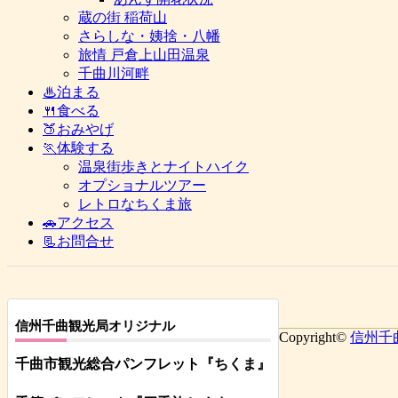
蔵の街 稲荷山
さらしな・姨捨・八幡
旅情 戸倉上山田温泉
千曲川河畔
♨泊まる
🍴食べる
🍑おみやげ
🏃体験する
温泉街歩きとナイトハイク
オプショナルツアー
レトロなちくま旅
🚗アクセス
📃お問合せ
信州千曲観光局オリジナル
Copyright©
信州千
千曲市観光総合パンフレット
『ちくま
』