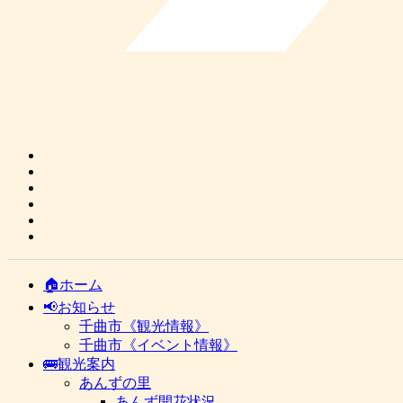
🏠ホーム
📢お知らせ
千曲市《観光情報》
千曲市《イベント情報》
🚌観光案内
あんずの里
あんず開花状況