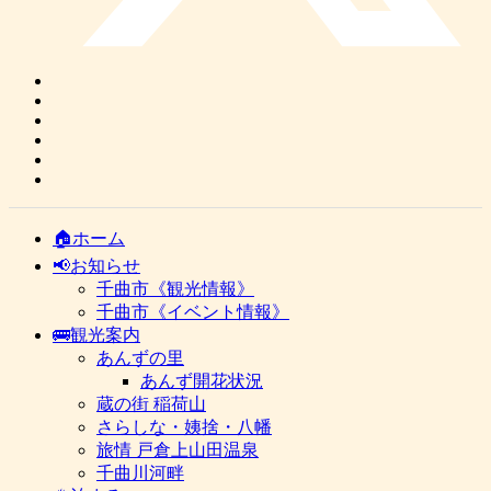
🏠ホーム
📢お知らせ
千曲市《観光情報》
千曲市《イベント情報》
🚌観光案内
あんずの里
あんず開花状況
蔵の街 稲荷山
さらしな・姨捨・八幡
旅情 戸倉上山田温泉
千曲川河畔