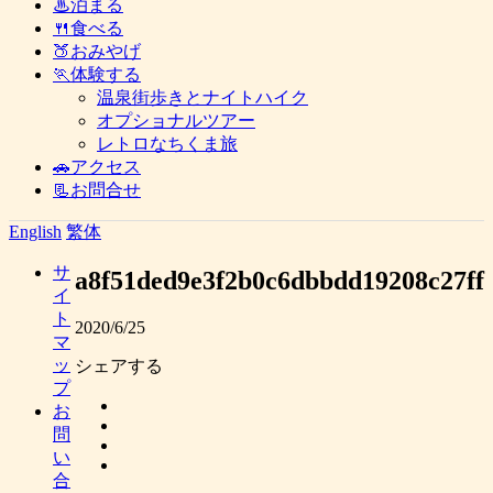
♨泊まる
🍴食べる
🍑おみやげ
🏃体験する
温泉街歩きとナイトハイク
オプショナルツアー
レトロなちくま旅
🚗アクセス
📃お問合せ
English
繁体
サ
a8f51ded9e3f2b0c6dbbdd19208c27ff
イ
ト
2020/6/25
マ
ッ
シェアする
プ
お
問
い
合