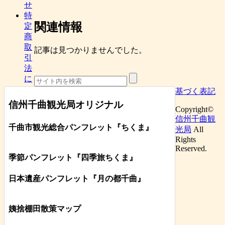
せ
特
関連情報
定
商
取
記事は見つかりませんでした。
引
法
に
基づく表記
信州千曲観光局オリジナル
Copyright©
信州千曲観
千曲市観光総合パンフレット
『ちくま
』
光局
All
Rights
Reserved.
季節パンフレット『四季旅ちくま』
日本遺産パンフレット
『月の都
千曲
』
姨捨棚田散策マップ