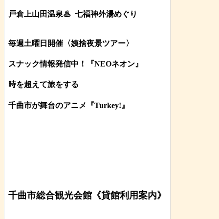
戸倉上山田温泉♨
七福神外湯めぐり
毎週土曜日開催〈姨捨夜景ツアー
〉
スナック情報発信中！『NEOネオン』
時を超えて旅をする
千曲市が舞台のアニメ『Turkey!』
千曲市総合観光会館《貸館利用案内》