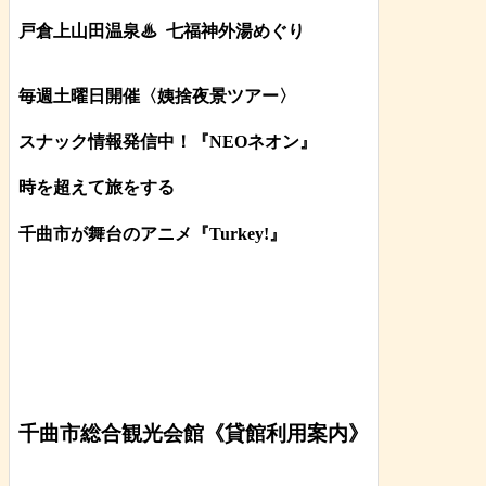
戸倉上山田温泉♨
七福神外湯めぐり
毎週土曜日開催〈姨捨夜景ツアー
〉
スナック情報発信中！『NEOネオン』
時を超えて旅をする
千曲市が舞台のアニメ『Turkey!』
千曲市総合観光会館《貸館利用案内》