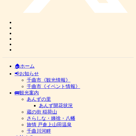
🏠ホーム
📢お知らせ
千曲市《観光情報》
千曲市《イベント情報》
🚌観光案内
あんずの里
あんず開花状況
蔵の街 稲荷山
さらしな・姨捨・八幡
旅情 戸倉上山田温泉
千曲川河畔