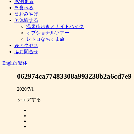
♨泊まる
🍴食べる
🍑おみやげ
🏃体験する
温泉街歩きとナイトハイク
オプショナルツアー
レトロなちくま旅
🚗アクセス
📃お問合せ
English
繁体
062974ca77483308a993238b2a6cd7e9
2020/7/1
シェアする