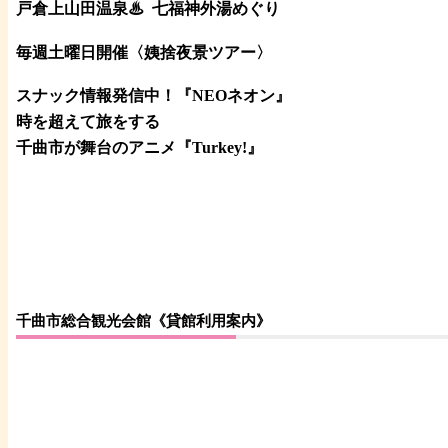
戸倉上山田温泉♨
七福神外湯めぐり
毎週土曜日開催〈姨捨夜景ツアー
〉
スナック情報発信中！『NEOネオン』
時を超えて旅をする
千曲市が舞台のアニメ『Turkey!』
千曲市総合観光会館《貸館利用案内》