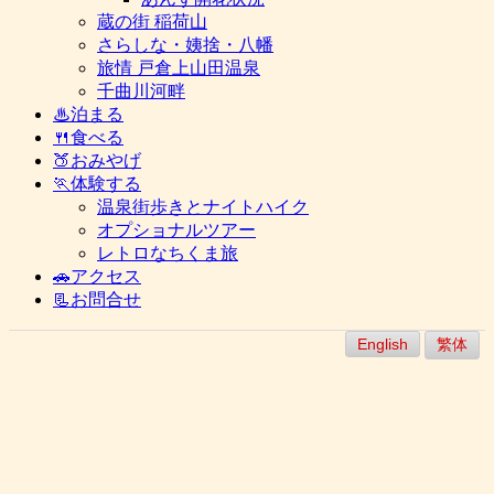
蔵の街 稲荷山
さらしな・姨捨・八幡
旅情 戸倉上山田温泉
千曲川河畔
♨泊まる
🍴食べる
🍑おみやげ
🏃体験する
温泉街歩きとナイトハイク
オプショナルツアー
レトロなちくま旅
🚗アクセス
📃お問合せ
English
繁体