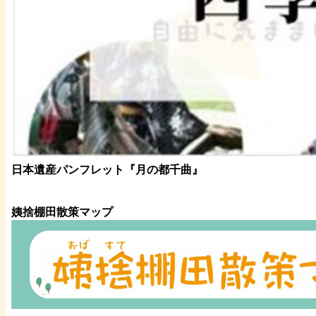
日本遺産パンフレット
『月の都
千曲
』
姨捨棚田散策マップ