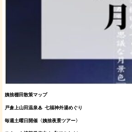
姨捨棚田散策マップ
戸倉上山田温泉♨
七福神外湯めぐり
毎週土曜日開催〈姨捨夜景ツアー
〉