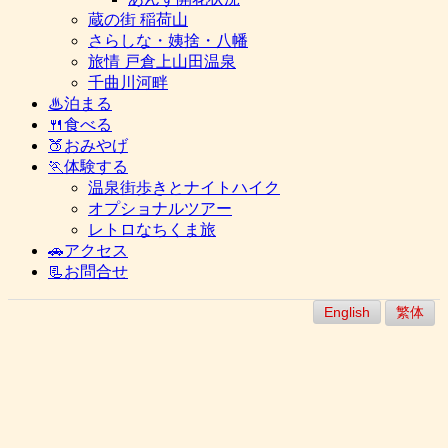
蔵の街 稲荷山
さらしな・姨捨・八幡
旅情 戸倉上山田温泉
千曲川河畔
♨泊まる
🍴食べる
🍑おみやげ
🏃体験する
温泉街歩きとナイトハイク
オプショナルツアー
レトロなちくま旅
🚗アクセス
📃お問合せ
English
繁体