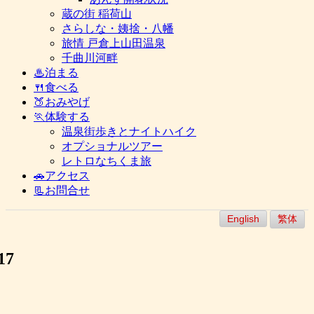
蔵の街 稲荷山
さらしな・姨捨・八幡
旅情 戸倉上山田温泉
千曲川河畔
♨泊まる
🍴食べる
🍑おみやげ
🏃体験する
温泉街歩きとナイトハイク
オプショナルツアー
レトロなちくま旅
🚗アクセス
📃お問合せ
English
繁体
17