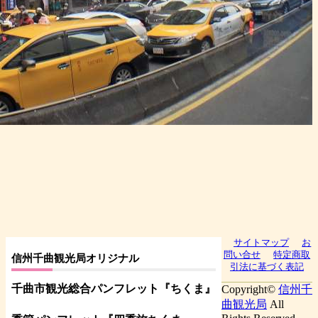
サイトマップ
お
問い合せ
特定商取
信州千曲観光局オリジナル
引法に基づく表記
千曲市観光総合パンフレット
『ちくま
』
Copyright©
信州千
曲観光局
All