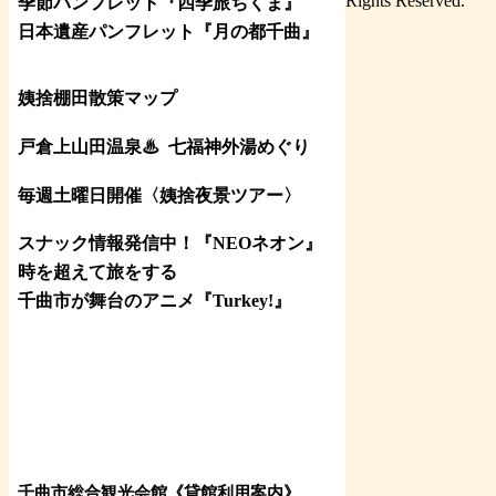
Rights Reserved.
季節パンフレット『四季旅ちくま』
日本遺産パンフレット
『月の都
千曲
』
姨捨棚田散策マップ
戸倉上山田温泉♨
七福神外湯めぐり
毎週土曜日開催〈姨捨夜景ツアー
〉
スナック情報発信中！『NEOネオン』
時を超えて旅をする
千曲市が舞台のアニメ『Turkey!』
千曲市総合観光会館《貸館利用案内》