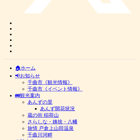
🏠ホーム
📢お知らせ
千曲市《観光情報》
千曲市《イベント情報》
🚌観光案内
あんずの里
あんず開花状況
蔵の街 稲荷山
さらしな・姨捨・八幡
旅情 戸倉上山田温泉
千曲川河畔