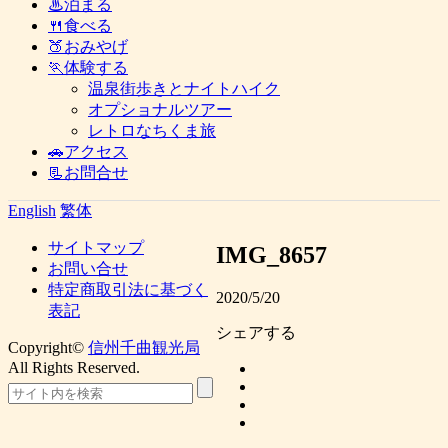
♨泊まる
🍴食べる
🍑おみやげ
🏃体験する
温泉街歩きとナイトハイク
オプショナルツアー
レトロなちくま旅
🚗アクセス
📃お問合せ
English
繁体
サイトマップ
IMG_8657
お問い合せ
特定商取引法に基づく
2020/5/20
表記
シェアする
Copyright©
信州千曲観光局
All Rights Reserved.