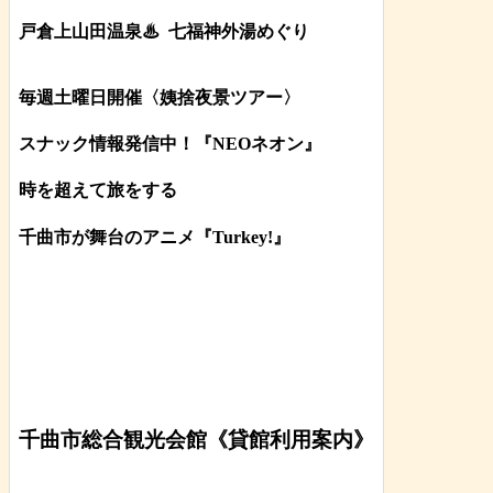
戸倉上山田温泉♨
七福神外湯めぐり
毎週土曜日開催〈姨捨夜景ツアー
〉
スナック情報発信中！『NEOネオン』
時を超えて旅をする
千曲市が舞台のアニメ『Turkey!』
千曲市総合観光会館《貸館利用案内》