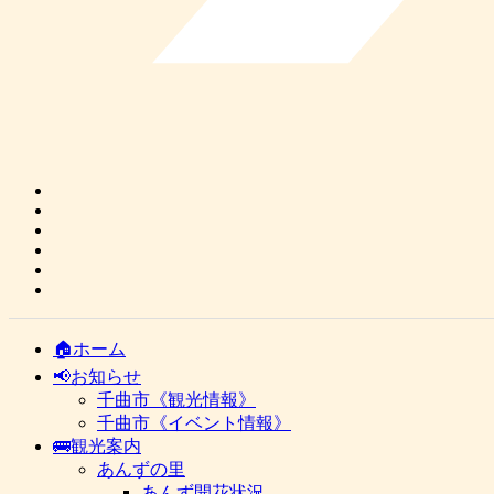
🏠ホーム
📢お知らせ
千曲市《観光情報》
千曲市《イベント情報》
🚌観光案内
あんずの里
あんず開花状況