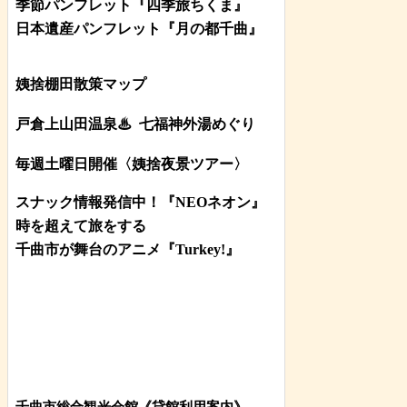
季節パンフレット『四季旅ちくま』
日本遺産パンフレット
『月の都
千曲
』
姨捨棚田散策マップ
戸倉上山田温泉♨
七福神外湯めぐり
毎週土曜日開催〈姨捨夜景ツアー
〉
スナック情報発信中！『NEOネオン』
時を超えて旅をする
千曲市が舞台のアニメ『Turkey!』
千曲市総合観光会館《貸館利用案内》