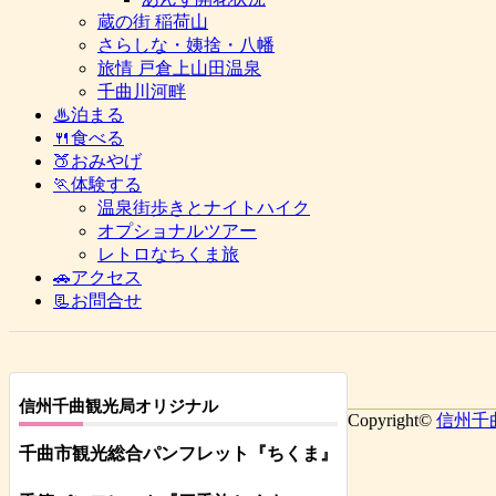
蔵の街 稲荷山
さらしな・姨捨・八幡
旅情 戸倉上山田温泉
千曲川河畔
♨泊まる
🍴食べる
🍑おみやげ
🏃体験する
温泉街歩きとナイトハイク
オプショナルツアー
レトロなちくま旅
🚗アクセス
📃お問合せ
信州千曲観光局オリジナル
Copyright©
信州千
千曲市観光総合パンフレット
『ちくま
』