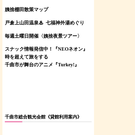
姨捨棚田散策マップ
戸倉上山田温泉♨
七福神外湯めぐり
毎週土曜日開催〈姨捨夜景ツアー
〉
スナック情報発信中！『NEOネオン』
時を超えて旅をする
千曲市が舞台のアニメ『Turkey!』
千曲市総合観光会館《貸館利用案内》