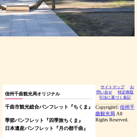
サイトマップ
お
問い合せ
特定商取
信州千曲観光局オリジナル
引法に基づく表記
千曲市観光総合パンフレット
『ちくま
』
Copyright©
信州千
曲観光局
All
Rights Reserved.
季節パンフレット『四季旅ちくま』
日本遺産パンフレット
『月の都
千曲
』