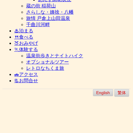
蔵の街 稲荷山
さらしな・姨捨・八幡
旅情 戸倉上山田温泉
千曲川河畔
♨泊まる
🍴食べる
🍑おみやげ
🏃体験する
温泉街歩きとナイトハイク
オプショナルツアー
レトロなちくま旅
🚗アクセス
📃お問合せ
English
繁体