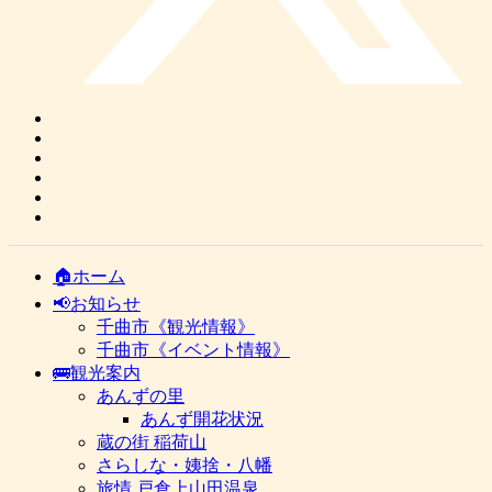
🏠ホーム
📢お知らせ
千曲市《観光情報》
千曲市《イベント情報》
🚌観光案内
あんずの里
あんず開花状況
蔵の街 稲荷山
さらしな・姨捨・八幡
旅情 戸倉上山田温泉