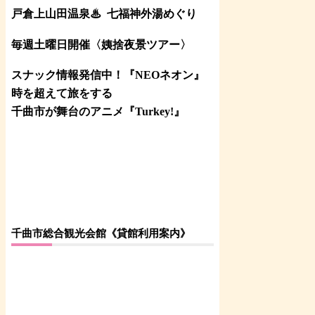
戸倉上山田温泉♨
七福神外湯めぐり
毎週土曜日開催〈姨捨夜景ツアー
〉
スナック情報発信中！『NEOネオン』
時を超えて旅をする
千曲市が舞台のアニメ『Turkey!』
千曲市総合観光会館《貸館利用案内》