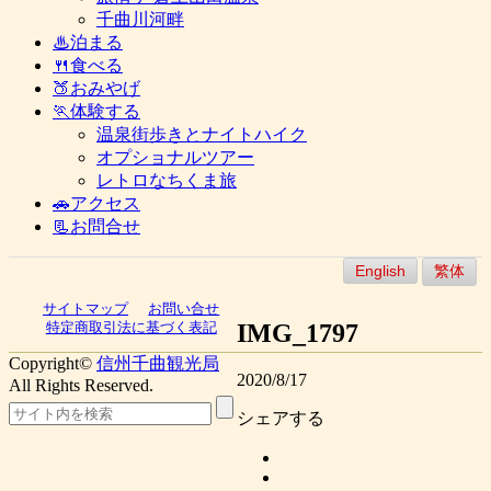
千曲川河畔
♨泊まる
🍴食べる
🍑おみやげ
🏃体験する
温泉街歩きとナイトハイク
オプショナルツアー
レトロなちくま旅
🚗アクセス
📃お問合せ
English
繁体
サイトマップ
お問い合せ
IMG_1797
特定商取引法に基づく表記
Copyright©
信州千曲観光局
2020/8/17
All Rights Reserved.
シェアする