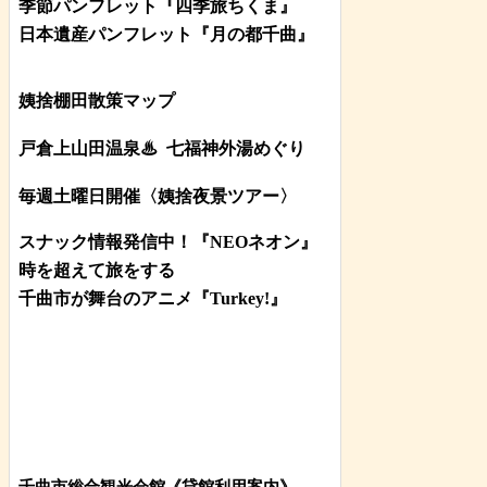
季節パンフレット『四季旅ちくま』
日本遺産パンフレット
『月の都
千曲
』
姨捨棚田散策マップ
戸倉上山田温泉♨
七福神外湯めぐり
毎週土曜日開催〈姨捨夜景ツアー
〉
スナック情報発信中！『NEOネオン』
時を超えて旅をする
千曲市が舞台のアニメ『Turkey!』
千曲市総合観光会館《貸館利用案内》