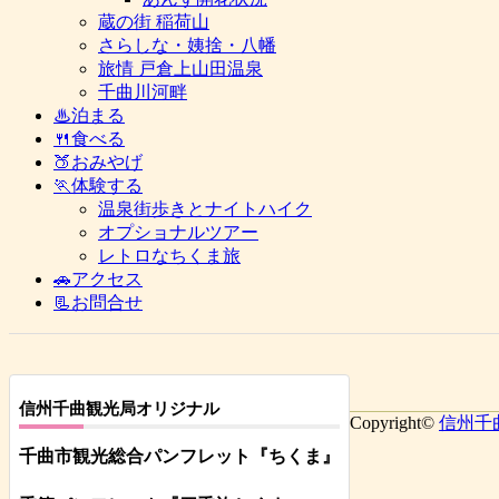
蔵の街 稲荷山
さらしな・姨捨・八幡
旅情 戸倉上山田温泉
千曲川河畔
♨泊まる
🍴食べる
🍑おみやげ
🏃体験する
温泉街歩きとナイトハイク
オプショナルツアー
レトロなちくま旅
🚗アクセス
📃お問合せ
信州千曲観光局オリジナル
Copyright©
信州千
千曲市観光総合パンフレット
『ちくま
』