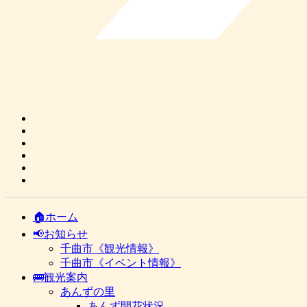
🏠ホーム
📢お知らせ
千曲市《観光情報》
千曲市《イベント情報》
🚌観光案内
あんずの里
あんず開花状況