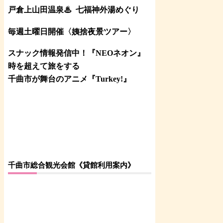
戸倉上山田温泉♨
七福神外湯めぐり
毎週土曜日開催〈姨捨夜景ツアー
〉
スナック情報発信中！『NEOネオン』
時を超えて旅をする
千曲市が舞台のアニメ『Turkey!』
千曲市総合観光会館《貸館利用案内》