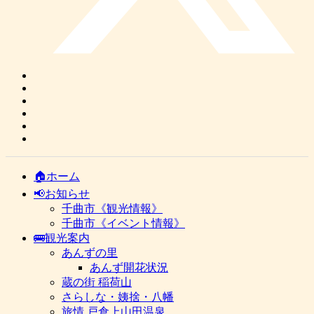
🏠ホーム
📢お知らせ
千曲市《観光情報》
千曲市《イベント情報》
🚌観光案内
あんずの里
あんず開花状況
蔵の街 稲荷山
さらしな・姨捨・八幡
旅情 戸倉上山田温泉