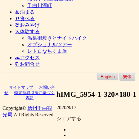
千曲川河畔
♨泊まる
🍴食べる
🍑おみやげ
🏃体験する
温泉街歩きとナイトハイク
オプショナルツアー
レトロなちくま旅
🚗アクセス
📃お問合せ
English
繁体
サイトマップ
お問い合
hIMG_5954-1-320×180-1
せ
特定商取引法に基づく
表記
2020/8/17
Copyright©
信州千曲観
光局
All Rights Reserved.
シェアする