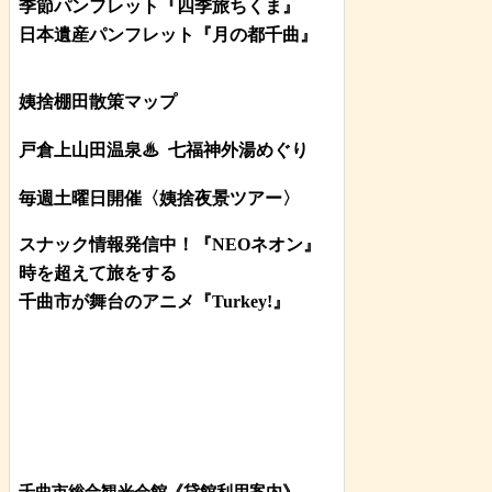
季節パンフレット『四季旅ちくま』
日本遺産パンフレット
『月の都
千曲
』
姨捨棚田散策マップ
戸倉上山田温泉♨
七福神外湯めぐり
毎週土曜日開催〈姨捨夜景ツアー
〉
スナック情報発信中！『NEOネオン』
時を超えて旅をする
千曲市が舞台のアニメ『Turkey!』
千曲市総合観光会館《貸館利用案内》