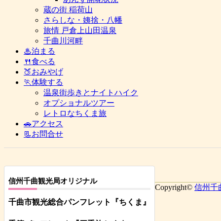
蔵の街 稲荷山
さらしな・姨捨・八幡
旅情 戸倉上山田温泉
千曲川河畔
♨泊まる
🍴食べる
🍑おみやげ
🏃体験する
温泉街歩きとナイトハイク
オプショナルツアー
レトロなちくま旅
🚗アクセス
📃お問合せ
信州千曲観光局オリジナル
Copyright©
信州千
千曲市観光総合パンフレット
『ちくま
』