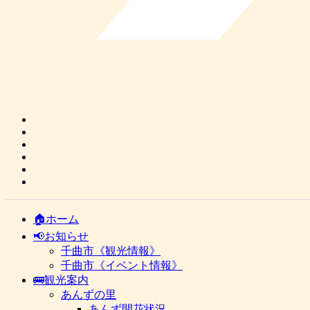
🏠ホーム
📢お知らせ
千曲市《観光情報》
千曲市《イベント情報》
🚌観光案内
あんずの里
あんず開花状況