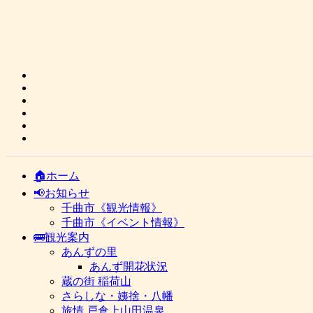
🏠ホーム
📢お知らせ
千曲市《観光情報》
千曲市《イベント情報》
🚌観光案内
あんずの里
あんず開花状況
蔵の街 稲荷山
さらしな・姨捨・八幡
旅情 戸倉上山田温泉