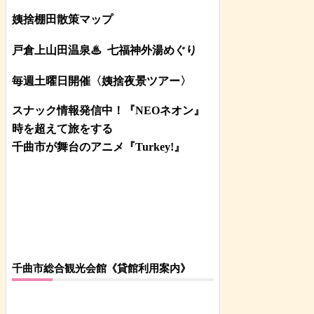
姨捨棚田散策マップ
戸倉上山田温泉♨
七福神外湯めぐり
毎週土曜日開催〈姨捨夜景ツアー
〉
スナック情報発信中！『NEOネオン』
時を超えて旅をする
千曲市が舞台のアニメ『Turkey!』
千曲市総合観光会館《貸館利用案内》