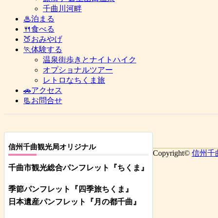
千曲川河畔
♨泊まる
🍴食べる
🍑おみやげ
🏃体験する
温泉街歩きとナイトハイク
オプショナルツアー
レトロなちくま旅
🚗アクセス
📃お問合せ
信州千曲観光局オリジナル
Copyright©
信州千
千曲市観光総合パンフレット
『ちくま
』
季節パンフレット『四季旅ちくま』
日本遺産パンフレット
『月の都
千曲
』