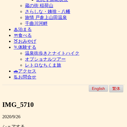
蔵の街 稲荷山
さらしな・姨捨・八幡
旅情 戸倉上山田温泉
千曲川河畔
♨泊まる
🍴食べる
🍑おみやげ
🏃体験する
温泉街歩きとナイトハイク
オプショナルツアー
レトロなちくま旅
🚗アクセス
📃お問合せ
English
繁体
IMG_5710
2020/9/26
シェアする