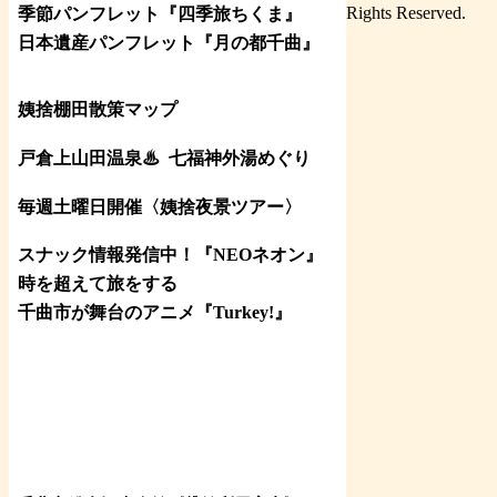
Rights Reserved.
季節パンフレット『四季旅ちくま』
日本遺産パンフレット
『月の都
千曲
』
姨捨棚田散策マップ
戸倉上山田温泉♨
七福神外湯めぐり
毎週土曜日開催〈姨捨夜景ツアー
〉
スナック情報発信中！『NEOネオン』
時を超えて旅をする
千曲市が舞台のアニメ『Turkey!』