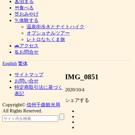
♨泊まる
🍴食べる
🍑おみやげ
🏃体験する
温泉街歩きとナイトハイク
オプショナルツアー
レトロなちくま旅
🚗アクセス
📃お問合せ
English
繁体
サイトマップ
IMG_0851
お問い合せ
特定商取引法に基づく
2020/10/4
表記
シェアする
Copyright©
信州千曲観光局
All Rights Reserved.