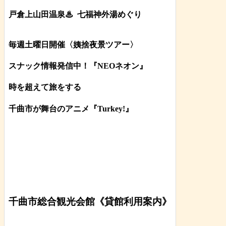
戸倉上山田温泉♨
七福神外湯めぐり
毎週土曜日開催〈姨捨夜景ツアー
〉
スナック情報発信中！『NEOネオン』
時を超えて旅をする
千曲市が舞台のアニメ『Turkey!』
千曲市総合観光会館《貸館利用案内》