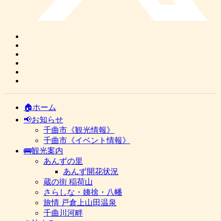
🏠ホーム
📢お知らせ
千曲市《観光情報》
千曲市《イベント情報》
🚌観光案内
あんずの里
あんず開花状況
蔵の街 稲荷山
さらしな・姨捨・八幡
旅情 戸倉上山田温泉
千曲川河畔