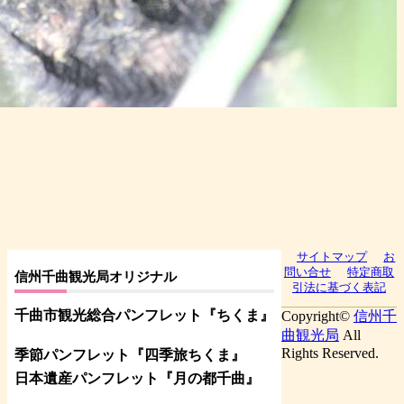
サイトマップ
お
問い合せ
特定商取
信州千曲観光局オリジナル
引法に基づく表記
千曲市観光総合パンフレット
『ちくま
』
Copyright©
信州千
曲観光局
All
Rights Reserved.
季節パンフレット『四季旅ちくま』
日本遺産パンフレット
『月の都
千曲
』