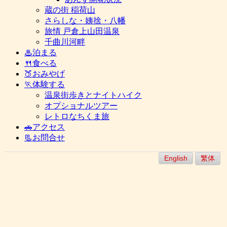
蔵の街 稲荷山
さらしな・姨捨・八幡
旅情 戸倉上山田温泉
千曲川河畔
♨泊まる
🍴食べる
🍑おみやげ
🏃体験する
温泉街歩きとナイトハイク
オプショナルツアー
レトロなちくま旅
🚗アクセス
📃お問合せ
English
繁体