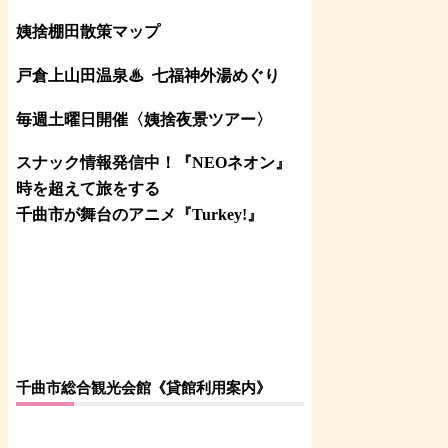
姨捨棚田散策マップ
戸倉上山田温泉♨
七福神外湯めぐり
毎週土曜日開催〈姨捨夜景ツアー
〉
スナック情報発信中！『NEOネオン』
時を超えて旅をする
千曲市が舞台のアニメ『Turkey!』
千曲市総合観光会館《貸館利用案内》