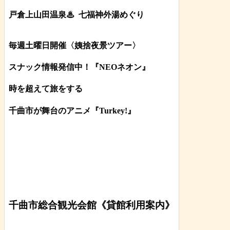
戸倉上山田温泉♨
七福神外湯めぐり
毎週土曜日開催〈姨捨夜景ツアー
〉
スナック情報発信中！『NEOネオン』
時を超えて旅をする
千曲市が舞台のアニメ『Turkey!』
千曲市総合観光会館《貸館利用案内》