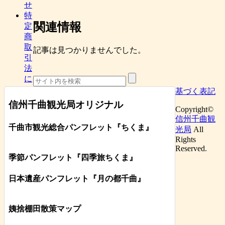
せ
特
関連情報
定
商
取
記事は見つかりませんでした。
引
法
に
基づく表記
信州千曲観光局オリジナル
Copyright©
信州千曲観
千曲市観光総合パンフレット
『ちくま
』
光局
All
Rights
Reserved.
季節パンフレット『四季旅ちくま』
日本遺産パンフレット
『月の都
千曲
』
姨捨棚田散策マップ