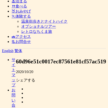
♨泊まる
🍴食べる
🍑おみやげ
🏃体験する
温泉街歩きとナイトハイク
オプショナルツアー
レトロなちくま旅
🚗アクセス
📃お問合せ
English
繁体
サ
60d96e51c0017ec87561e81cf57ac519
イ
ト
2020/10/20
マ
ッ
シェアする
プ
お
問
い
合