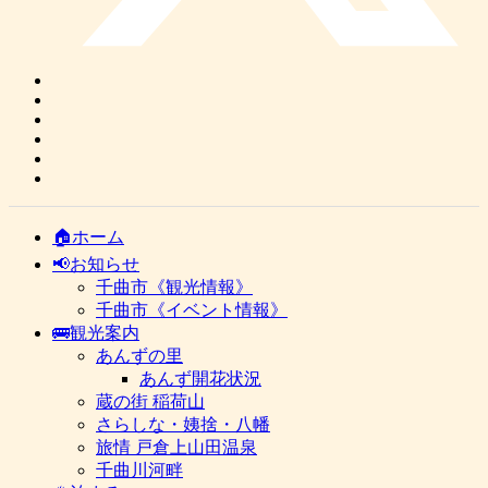
🏠ホーム
📢お知らせ
千曲市《観光情報》
千曲市《イベント情報》
🚌観光案内
あんずの里
あんず開花状況
蔵の街 稲荷山
さらしな・姨捨・八幡
旅情 戸倉上山田温泉
千曲川河畔