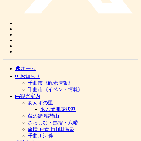
🏠ホーム
📢お知らせ
千曲市《観光情報》
千曲市《イベント情報》
🚌観光案内
あんずの里
あんず開花状況
蔵の街 稲荷山
さらしな・姨捨・八幡
旅情 戸倉上山田温泉
千曲川河畔