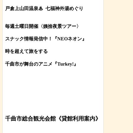
戸倉上山田温泉♨
七福神外湯めぐり
毎週土曜日開催〈姨捨夜景ツアー
〉
スナック情報発信中！『NEOネオン』
時を超えて旅をする
千曲市が舞台のアニメ『Turkey!』
千曲市総合観光会館《貸館利用案内》