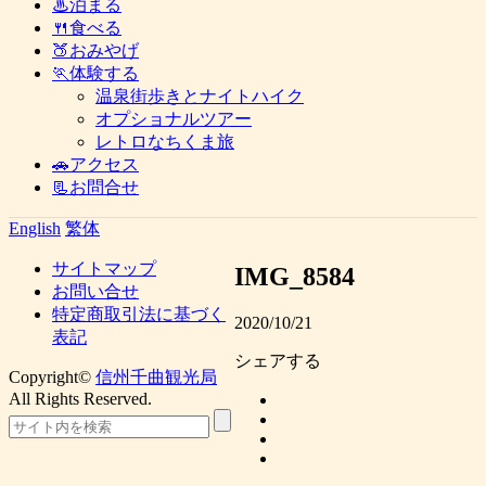
♨泊まる
🍴食べる
🍑おみやげ
🏃体験する
温泉街歩きとナイトハイク
オプショナルツアー
レトロなちくま旅
🚗アクセス
📃お問合せ
English
繁体
サイトマップ
IMG_8584
お問い合せ
特定商取引法に基づく
2020/10/21
表記
シェアする
Copyright©
信州千曲観光局
All Rights Reserved.