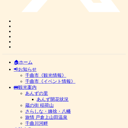
🏠ホーム
📢お知らせ
千曲市《観光情報》
千曲市《イベント情報》
🚌観光案内
あんずの里
あんず開花状況
蔵の街 稲荷山
さらしな・姨捨・八幡
旅情 戸倉上山田温泉
千曲川河畔