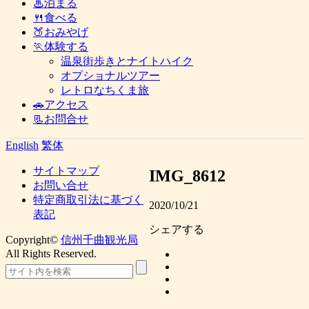
♨泊まる
🍴食べる
🍑おみやげ
🏃体験する
温泉街歩きとナイトハイク
オプショナルツアー
レトロなちくま旅
🚗アクセス
📃お問合せ
English
繁体
サイトマップ
IMG_8612
お問い合せ
特定商取引法に基づく
2020/10/21
表記
シェアする
Copyright©
信州千曲観光局
All Rights Reserved.