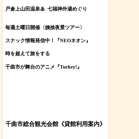
戸倉上山田温泉♨
七福神外湯めぐり
毎週土曜日開催〈姨捨夜景ツアー
〉
スナック情報発信中！『NEOネオン』
時を超えて旅をする
千曲市が舞台のアニメ『Turkey!』
千曲市総合観光会館《貸館利用案内》