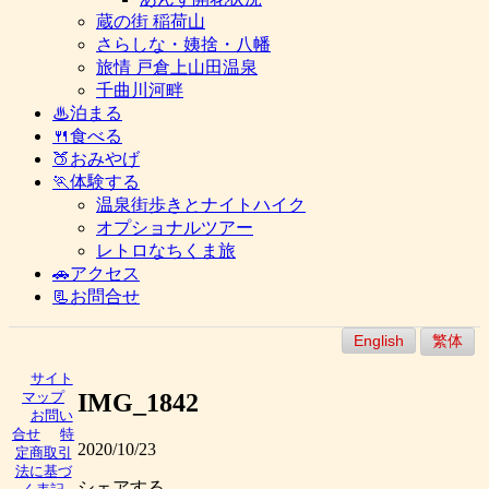
蔵の街 稲荷山
さらしな・姨捨・八幡
旅情 戸倉上山田温泉
千曲川河畔
♨泊まる
🍴食べる
🍑おみやげ
🏃体験する
温泉街歩きとナイトハイク
オプショナルツアー
レトロなちくま旅
🚗アクセス
📃お問合せ
English
繁体
サイト
IMG_1842
マップ
お問い
合せ
特
2020/10/23
定商取引
法に基づ
シェアする