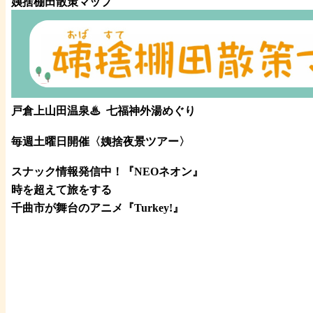
姨捨棚田散策マップ
戸倉上山田温泉♨
七福神外湯めぐり
毎週土曜日開催〈姨捨夜景ツアー
〉
スナック情報発信中！『NEOネオン』
時を超えて旅をする
千曲市が舞台のアニメ『Turkey!』