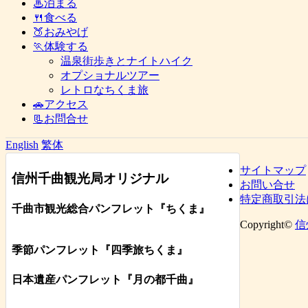
♨泊まる
🍴食べる
🍑おみやげ
🏃体験する
温泉街歩きとナイトハイク
オプショナルツアー
レトロなちくま旅
🚗アクセス
📃お問合せ
English
繁体
サイトマップ
信州千曲観光局オリジナル
お問い合せ
特定商取引法
千曲市観光総合パンフレット
『ちくま
』
Copyright©
信
季節パンフレット『四季旅ちくま』
日本遺産パンフレット
『月の都
千曲
』