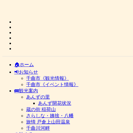
🏠ホーム
📢お知らせ
千曲市《観光情報》
千曲市《イベント情報》
🚌観光案内
あんずの里
あんず開花状況
蔵の街 稲荷山
さらしな・姨捨・八幡
旅情 戸倉上山田温泉
千曲川河畔