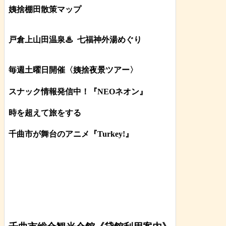
姨捨棚田散策マップ
戸倉上山田温泉♨
七福神外湯めぐり
毎週土曜日開催〈姨捨夜景ツアー
〉
スナック情報発信中！『NEOネオン』
時を超えて旅をする
千曲市が舞台のアニメ『Turkey!』