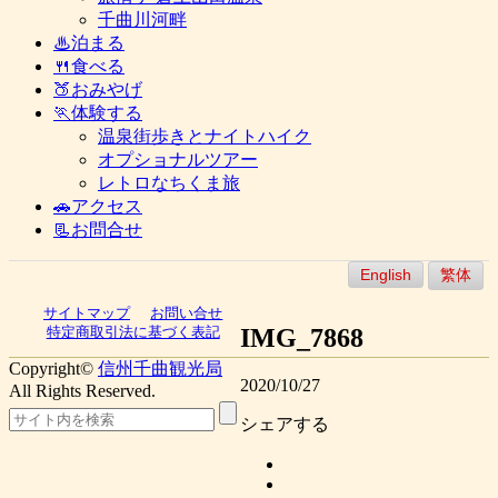
千曲川河畔
♨泊まる
🍴食べる
🍑おみやげ
🏃体験する
温泉街歩きとナイトハイク
オプショナルツアー
レトロなちくま旅
🚗アクセス
📃お問合せ
English
繁体
サイトマップ
お問い合せ
IMG_7868
特定商取引法に基づく表記
Copyright©
信州千曲観光局
2020/10/27
All Rights Reserved.
シェアする