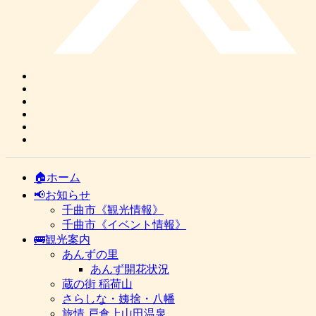
🏠ホーム
📢お知らせ
千曲市《観光情報》
千曲市《イベント情報》
🚌観光案内
あんずの里
あんず開花状況
蔵の街 稲荷山
さらしな・姨捨・八幡
旅情 戸倉上山田温泉