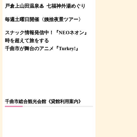
戸倉上山田温泉♨
七福神外湯めぐり
毎週土曜日開催〈姨捨夜景ツアー
〉
スナック情報発信中！『NEOネオン』
時を超えて旅をする
千曲市が舞台のアニメ『Turkey!』
千曲市総合観光会館《貸館利用案内》