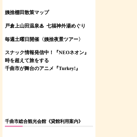
姨捨棚田散策マップ
戸倉上山田温泉♨
七福神外湯めぐり
毎週土曜日開催〈姨捨夜景ツアー
〉
スナック情報発信中！『NEOネオン』
時を超えて旅をする
千曲市が舞台のアニメ『Turkey!』
千曲市総合観光会館《貸館利用案内》