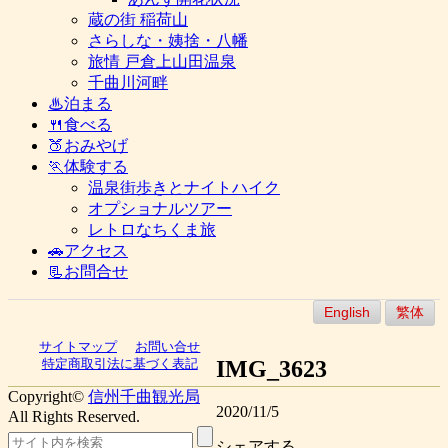
蔵の街 稲荷山
さらしな・姨捨・八幡
旅情 戸倉上山田温泉
千曲川河畔
♨泊まる
🍴食べる
🍑おみやげ
🏃体験する
温泉街歩きとナイトハイク
オプショナルツアー
レトロなちくま旅
🚗アクセス
📃お問合せ
English
繁体
サイトマップ
お問い合せ
IMG_3623
特定商取引法に基づく表記
Copyright©
信州千曲観光局
2020/11/5
All Rights Reserved.
シェアする