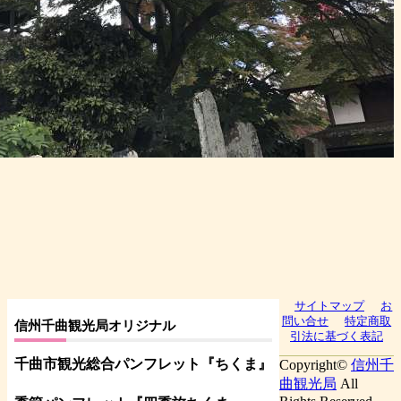
サイトマップ
お
問い合せ
特定商取
信州千曲観光局オリジナル
引法に基づく表記
千曲市観光総合パンフレット
『ちくま
』
Copyright©
信州千
曲観光局
All