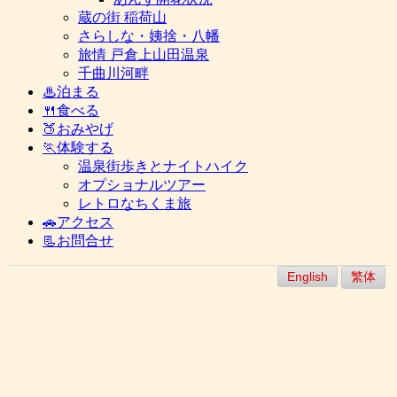
蔵の街 稲荷山
さらしな・姨捨・八幡
旅情 戸倉上山田温泉
千曲川河畔
♨泊まる
🍴食べる
🍑おみやげ
🏃体験する
温泉街歩きとナイトハイク
オプショナルツアー
レトロなちくま旅
🚗アクセス
📃お問合せ
English
繁体