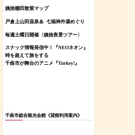
姨捨棚田散策マップ
戸倉上山田温泉♨
七福神外湯めぐり
毎週土曜日開催〈姨捨夜景ツアー
〉
スナック情報発信中！『NEOネオン』
時を超えて旅をする
千曲市が舞台のアニメ『Turkey!』
千曲市総合観光会館《貸館利用案内》