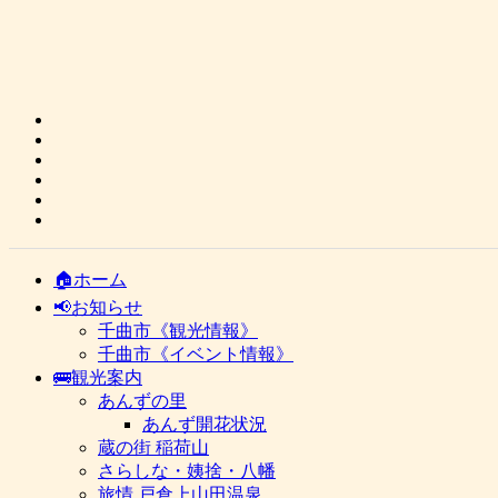
🏠ホーム
📢お知らせ
千曲市《観光情報》
千曲市《イベント情報》
🚌観光案内
あんずの里
あんず開花状況
蔵の街 稲荷山
さらしな・姨捨・八幡
旅情 戸倉上山田温泉