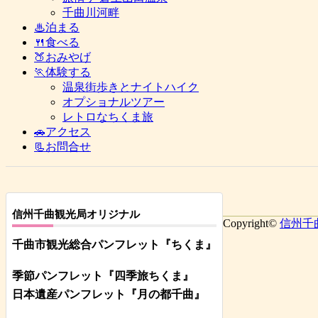
千曲川河畔
♨泊まる
🍴食べる
🍑おみやげ
🏃体験する
温泉街歩きとナイトハイク
オプショナルツアー
レトロなちくま旅
🚗アクセス
📃お問合せ
信州千曲観光局オリジナル
Copyright©
信州千
千曲市観光総合パンフレット
『ちくま
』
季節パンフレット『四季旅ちくま』
日本遺産パンフレット
『月の都
千曲
』