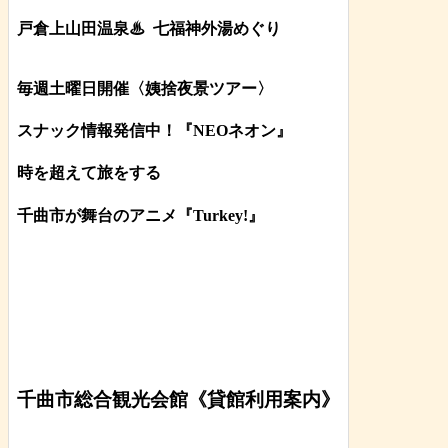
戸倉上山田温泉♨
七福神外湯めぐり
毎週土曜日開催〈姨捨夜景ツアー
〉
スナック情報発信中！『NEOネオン』
時を超えて旅をする
千曲市が舞台のアニメ『Turkey!』
千曲市総合観光会館《貸館利用案内》