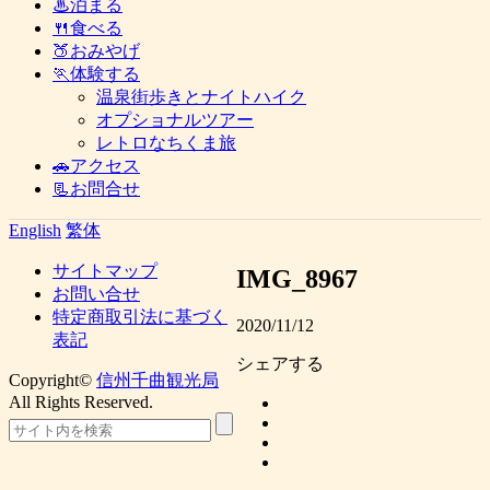
♨泊まる
🍴食べる
🍑おみやげ
🏃体験する
温泉街歩きとナイトハイク
オプショナルツアー
レトロなちくま旅
🚗アクセス
📃お問合せ
English
繁体
サイトマップ
IMG_8967
お問い合せ
特定商取引法に基づく
2020/11/12
表記
シェアする
Copyright©
信州千曲観光局
All Rights Reserved.