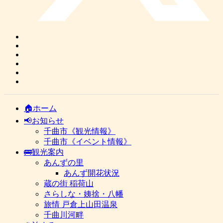
🏠ホーム
📢お知らせ
千曲市《観光情報》
千曲市《イベント情報》
🚌観光案内
あんずの里
あんず開花状況
蔵の街 稲荷山
さらしな・姨捨・八幡
旅情 戸倉上山田温泉
千曲川河畔