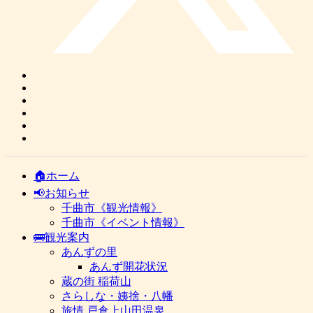
🏠ホーム
📢お知らせ
千曲市《観光情報》
千曲市《イベント情報》
🚌観光案内
あんずの里
あんず開花状況
蔵の街 稲荷山
さらしな・姨捨・八幡
旅情 戸倉上山田温泉