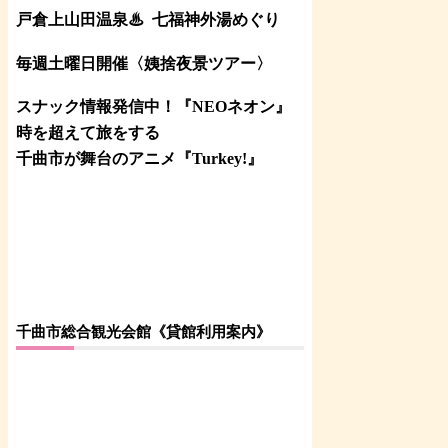
戸倉上山田温泉♨
七福神外湯めぐり
毎週土曜日開催〈姨捨夜景ツアー
〉
スナック情報発信中！『NEOネオン』
時を超えて旅をする
千曲市が舞台のアニメ『Turkey!』
千曲市総合観光会館《貸館利用案内》