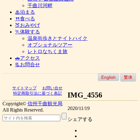
千曲川河畔
♨泊まる
🍴食べる
🍑おみやげ
🏃体験する
温泉街歩きとナイトハイク
オプショナルツアー
レトロなちくま旅
🚗アクセス
📃お問合せ
English
繁体
サイトマップ
お問い合せ
IMG_4556
特定商取引法に基づく表記
Copyright©
信州千曲観光局
2020/11/19
All Rights Reserved.
シェアする