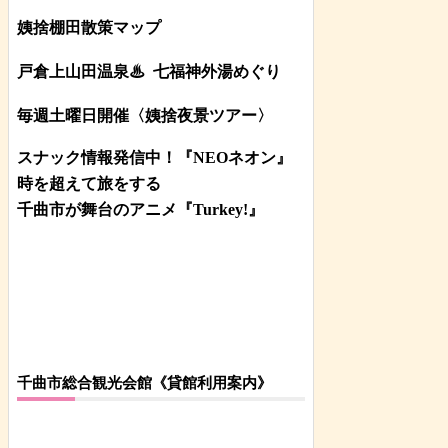
姨捨棚田散策マップ
戸倉上山田温泉♨
七福神外湯めぐり
毎週土曜日開催〈姨捨夜景ツアー
〉
スナック情報発信中！『NEOネオン』
時を超えて旅をする
千曲市が舞台のアニメ『Turkey!』
千曲市総合観光会館《貸館利用案内》