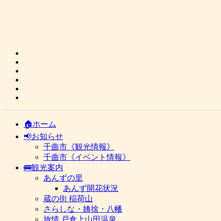
🏠ホーム
📢お知らせ
千曲市《観光情報》
千曲市《イベント情報》
🚌観光案内
あんずの里
あんず開花状況
蔵の街 稲荷山
さらしな・姨捨・八幡
旅情 戸倉上山田温泉