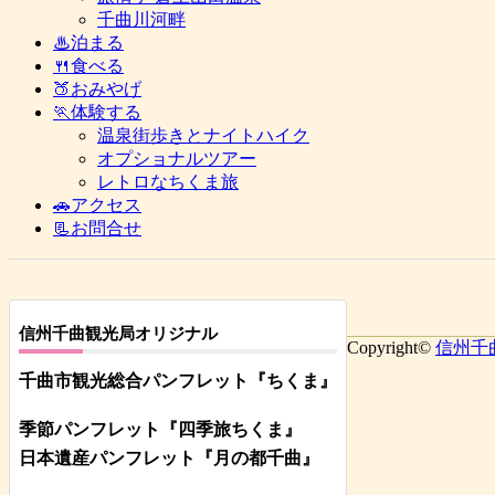
千曲川河畔
♨泊まる
🍴食べる
🍑おみやげ
🏃体験する
温泉街歩きとナイトハイク
オプショナルツアー
レトロなちくま旅
🚗アクセス
📃お問合せ
信州千曲観光局オリジナル
Copyright©
信州千
千曲市観光総合パンフレット
『ちくま
』
季節パンフレット『四季旅ちくま』
日本遺産パンフレット
『月の都
千曲
』