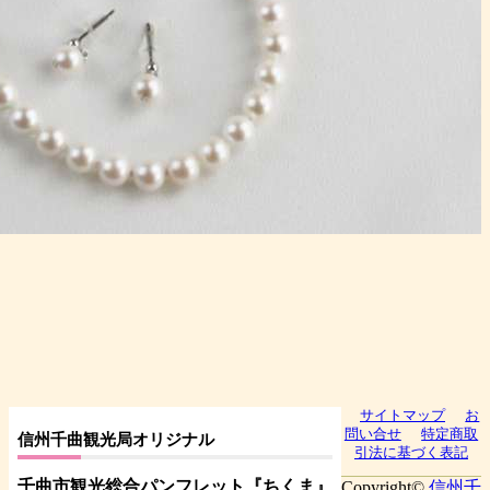
サイトマップ
お
問い合せ
特定商取
信州千曲観光局オリジナル
引法に基づく表記
千曲市観光総合パンフレット
『ちくま
』
Copyright©
信州千