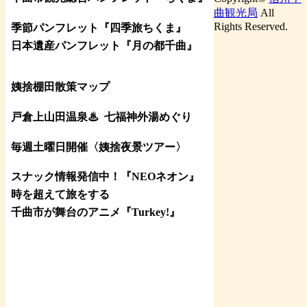
曲観光局
All
Rights Reserved.
季節パンフレット『四季旅ちくま』
日本遺産パンフレット
『月の都
千曲
』
姨捨棚田散策マップ
戸倉上山田温泉♨
七福神外湯めぐり
毎週土曜日開催〈姨捨夜景ツアー
〉
スナック情報発信中！『NEOネオン』
時を超えて旅をする
千曲市が舞台のアニメ『Turkey!』