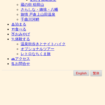
蔵の街 稲荷山
さらしな・姨捨・八幡
旅情 戸倉上山田温泉
千曲川河畔
♨泊まる
🍴食べる
🍑おみやげ
🏃体験する
温泉街歩きとナイトハイク
オプショナルツアー
レトロなちくま旅
🚗アクセス
📃お問合せ
English
繁体