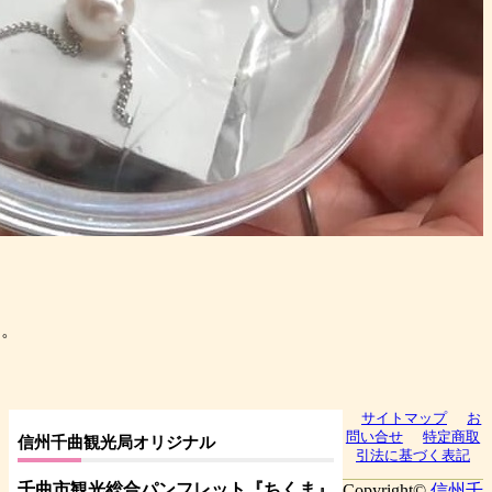
た。
サイトマップ
お
問い合せ
特定商取
信州千曲観光局オリジナル
引法に基づく表記
千曲市観光総合パンフレット
『ちくま
』
Copyright©
信州千