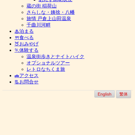
蔵の街 稲荷山
さらしな・姨捨・八幡
旅情 戸倉上山田温泉
千曲川河畔
♨泊まる
🍴食べる
🍑おみやげ
🏃体験する
温泉街歩きとナイトハイク
オプショナルツアー
レトロなちくま旅
🚗アクセス
📃お問合せ
English
繁体