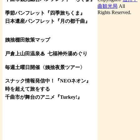
曲観光局
All
Rights Reserved.
季節パンフレット『四季旅ちくま』
日本遺産パンフレット
『月の都
千曲
』
姨捨棚田散策マップ
戸倉上山田温泉♨
七福神外湯めぐり
毎週土曜日開催〈姨捨夜景ツアー
〉
スナック情報発信中！『NEOネオン』
時を超えて旅をする
千曲市が舞台のアニメ『Turkey!』