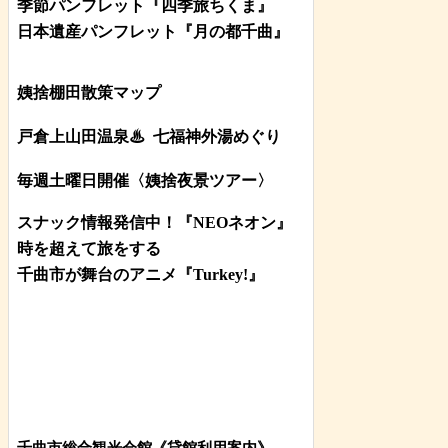
季節パンフレット『四季旅ちくま』
日本遺産パンフレット
『月の都
千曲
』
姨捨棚田散策マップ
戸倉上山田温泉♨
七福神外湯めぐり
毎週土曜日開催〈姨捨夜景ツアー
〉
スナック情報発信中！『NEOネオン』
時を超えて旅をする
千曲市が舞台のアニメ『Turkey!』
千曲市総合観光会館《貸館利用案内》