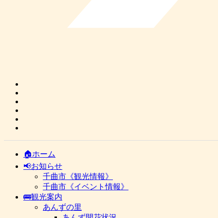
🏠ホーム
📢お知らせ
千曲市《観光情報》
千曲市《イベント情報》
🚌観光案内
あんずの里
あんず開花状況