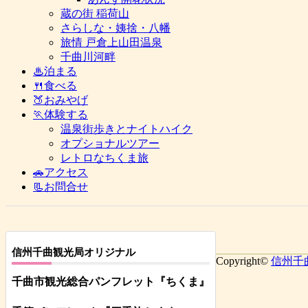
蔵の街 稲荷山
さらしな・姨捨・八幡
旅情 戸倉上山田温泉
千曲川河畔
♨泊まる
🍴食べる
🍑おみやげ
🏃体験する
温泉街歩きとナイトハイク
オプショナルツアー
レトロなちくま旅
🚗アクセス
📃お問合せ
信州千曲観光局オリジナル
Copyright©
信州千
千曲市観光総合パンフレット
『ちくま
』