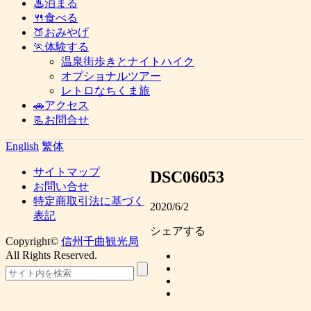
♨泊まる
🍴食べる
🍑おみやげ
🏃体験する
温泉街歩きとナイトハイク
オプショナルツアー
レトロなちくま旅
🚗アクセス
📃お問合せ
English
繁体
サイトマップ
DSC06053
お問い合せ
特定商取引法に基づく
2020/6/2
表記
シェアする
Copyright©
信州千曲観光局
All Rights Reserved.