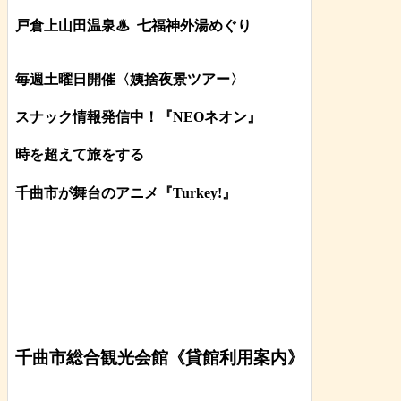
戸倉上山田温泉♨
七福神外湯めぐり
毎週土曜日開催〈姨捨夜景ツアー
〉
スナック情報発信中！『NEOネオン』
時を超えて旅をする
千曲市が舞台のアニメ『Turkey!』
千曲市総合観光会館《貸館利用案内》