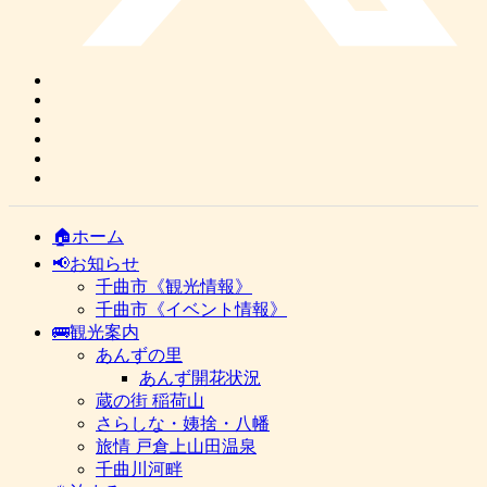
🏠ホーム
📢お知らせ
千曲市《観光情報》
千曲市《イベント情報》
🚌観光案内
あんずの里
あんず開花状況
蔵の街 稲荷山
さらしな・姨捨・八幡
旅情 戸倉上山田温泉
千曲川河畔