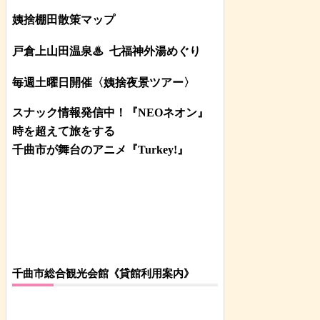
姨捨棚田散策マップ
戸倉上山田温泉♨
七福神外湯めぐり
毎週土曜日開催〈姨捨夜景ツアー
〉
スナック情報発信中！『NEOネオン』
時を超えて旅をする
千曲市が舞台のアニメ『Turkey!』
千曲市総合観光会館《貸館利用案内》