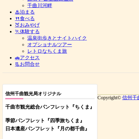
千曲川河畔
♨泊まる
🍴食べる
🍑おみやげ
🏃体験する
温泉街歩きとナイトハイク
オプショナルツアー
レトロなちくま旅
🚗アクセス
📃お問合せ
信州千曲観光局オリジナル
Copyright©
信州千
千曲市観光総合パンフレット
『ちくま
』
季節パンフレット『四季旅ちくま』
日本遺産パンフレット
『月の都
千曲
』