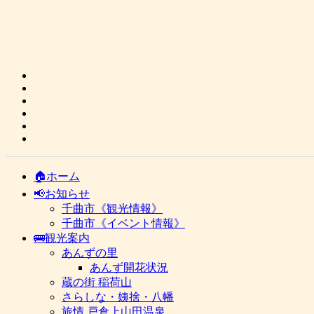
🏠ホーム
📢お知らせ
千曲市《観光情報》
千曲市《イベント情報》
🚌観光案内
あんずの里
あんず開花状況
蔵の街 稲荷山
さらしな・姨捨・八幡
旅情 戸倉上山田温泉