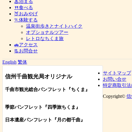
♨泊まる
🍴食べる
🍑おみやげ
🏃体験する
温泉街歩きとナイトハイク
オプショナルツアー
レトロなちくま旅
🚗アクセス
📃お問合せ
English
繁体
サイトマップ
信州千曲観光局オリジナル
お問い合せ
特定商取引法
千曲市観光総合パンフレット
『ちくま
』
Copyright©
信
季節パンフレット『四季旅ちくま』
日本遺産パンフレット
『月の都
千曲
』