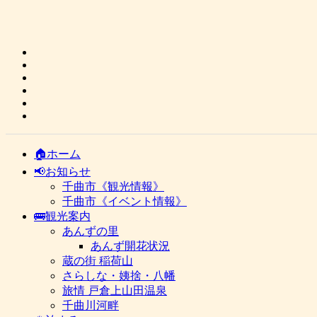
🏠ホーム
📢お知らせ
千曲市《観光情報》
千曲市《イベント情報》
🚌観光案内
あんずの里
あんず開花状況
蔵の街 稲荷山
さらしな・姨捨・八幡
旅情 戸倉上山田温泉
千曲川河畔