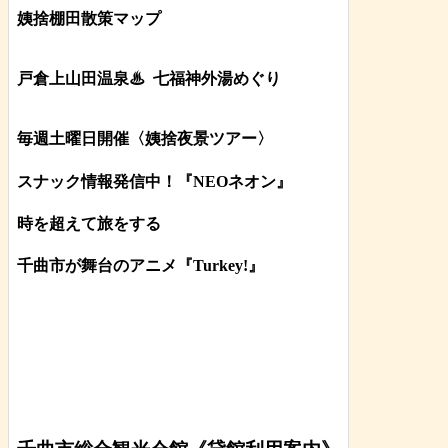
姨捨棚田散策マップ
戸倉上山田温泉♨
七福神外湯めぐり
毎週土曜日開催〈姨捨夜景ツアー
〉
スナック情報発信中！『NEOネオン』
時を超えて旅をする
千曲市が舞台のアニメ『Turkey!』