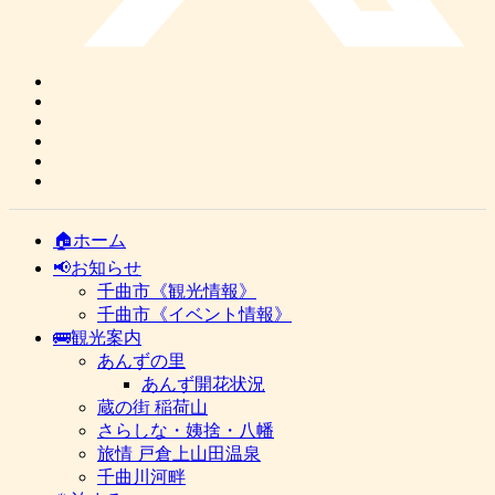
🏠ホーム
📢お知らせ
千曲市《観光情報》
千曲市《イベント情報》
🚌観光案内
あんずの里
あんず開花状況
蔵の街 稲荷山
さらしな・姨捨・八幡
旅情 戸倉上山田温泉
千曲川河畔