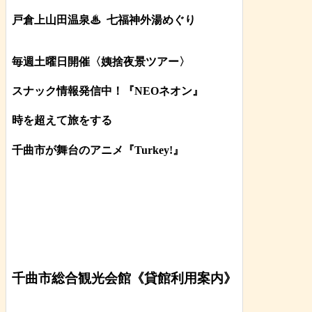
戸倉上山田温泉♨
七福神外湯めぐり
毎週土曜日開催〈姨捨夜景ツアー
〉
スナック情報発信中！『NEOネオン』
時を超えて旅をする
千曲市が舞台のアニメ『Turkey!』
千曲市総合観光会館《貸館利用案内》