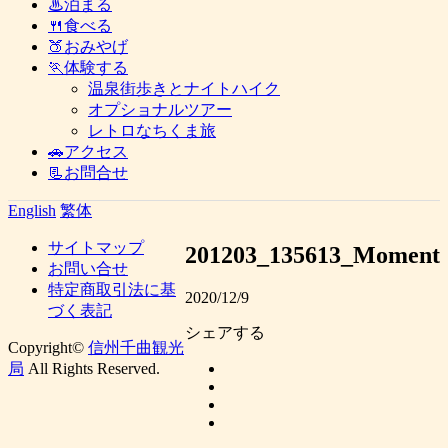
♨泊まる
🍴食べる
🍑おみやげ
🏃体験する
温泉街歩きとナイトハイク
オプショナルツアー
レトロなちくま旅
🚗アクセス
📃お問合せ
English
繁体
サイトマップ
201203_135613_Moment
お問い合せ
特定商取引法に基
2020/12/9
づく表記
シェアする
Copyright©
信州千曲観光
局
All Rights Reserved.