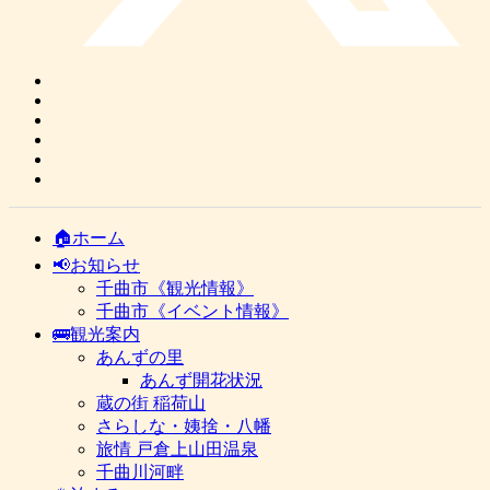
🏠ホーム
📢お知らせ
千曲市《観光情報》
千曲市《イベント情報》
🚌観光案内
あんずの里
あんず開花状況
蔵の街 稲荷山
さらしな・姨捨・八幡
旅情 戸倉上山田温泉
千曲川河畔