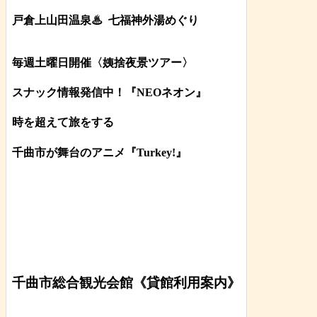
戸倉上山田温泉♨
七福神外湯めぐり
毎週土曜日開催〈姨捨夜景ツアー
〉
スナック情報発信中！『NEOネオン』
時を超えて旅をする
千曲市が舞台のアニメ『Turkey!』
千曲市総合観光会館《貸館利用案内》