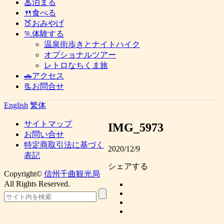
♨泊まる
🍴食べる
🍑おみやげ
🏃体験する
温泉街歩きとナイトハイク
オプショナルツアー
レトロなちくま旅
🚗アクセス
📃お問合せ
English
繁体
サイトマップ
IMG_5973
お問い合せ
特定商取引法に基づく
2020/12/9
表記
シェアする
Copyright©
信州千曲観光局
All Rights Reserved.