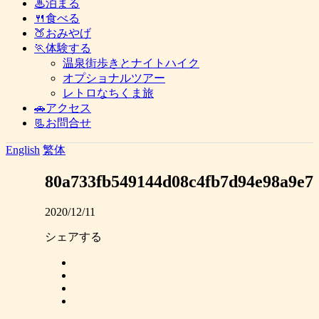
♨泊まる
🍴食べる
🍑おみやげ
🏃体験する
温泉街歩きとナイトハイク
オプショナルツアー
レトロなちくま旅
🚗アクセス
📃お問合せ
English
繁体
80a733fb549144d08c4fb7d94e98a9e7
2020/12/11
シェアする