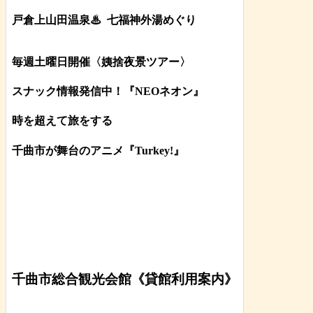
戸倉上山田温泉♨
七福神外湯めぐり
毎週土曜日開催〈姨捨夜景ツアー
〉
スナック情報発信中！『NEOネオン』
時を超えて旅をする
千曲市が舞台のアニメ『Turkey!』
千曲市総合観光会館《貸館利用案内》