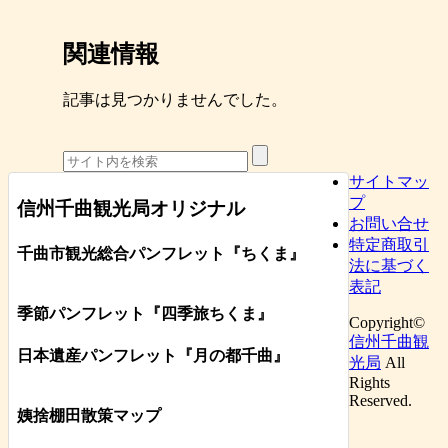
関連情報
記事は見つかりませんでした。
サイトマッ
プ
信州千曲観光局オリジナル
お問い合せ
特定商取引
千曲市観光総合パンフレット
『ちくま
』
法に基づく
表記
季節パンフレット『四季旅ちくま』
Copyright©
信州千曲観
日本遺産パンフレット
『月の都
千曲
』
光局
All
Rights
Reserved.
姨捨棚田散策マップ