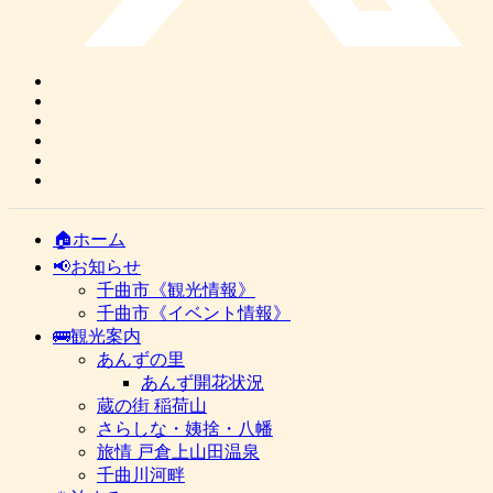
🏠ホーム
📢お知らせ
千曲市《観光情報》
千曲市《イベント情報》
🚌観光案内
あんずの里
あんず開花状況
蔵の街 稲荷山
さらしな・姨捨・八幡
旅情 戸倉上山田温泉
千曲川河畔