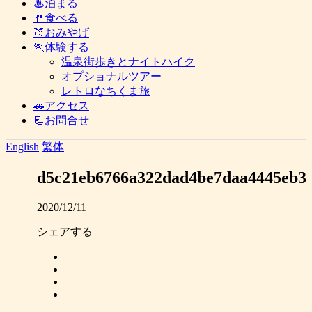
♨泊まる
🍴食べる
🍑おみやげ
🏃体験する
温泉街歩きとナイトハイク
オプショナルツアー
レトロなちくま旅
🚗アクセス
📃お問合せ
English
繁体
d5c21eb6766a322dad4be7daa4445eb3
2020/12/11
シェアする