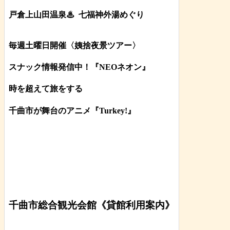
戸倉上山田温泉♨
七福神外湯めぐり
毎週土曜日開催〈姨捨夜景ツアー
〉
スナック情報発信中！『NEOネオン』
時を超えて旅をする
千曲市が舞台のアニメ『Turkey!』
千曲市総合観光会館《貸館利用案内》