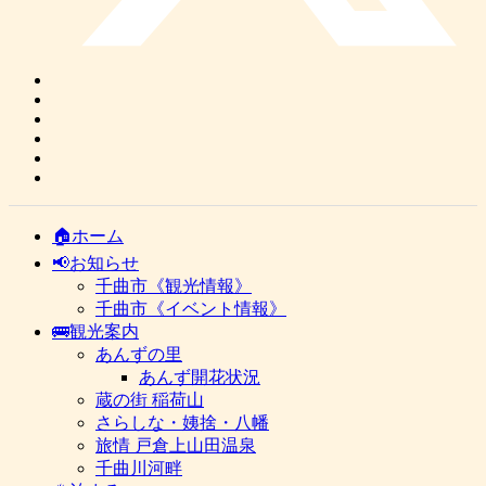
🏠ホーム
📢お知らせ
千曲市《観光情報》
千曲市《イベント情報》
🚌観光案内
あんずの里
あんず開花状況
蔵の街 稲荷山
さらしな・姨捨・八幡
旅情 戸倉上山田温泉
千曲川河畔