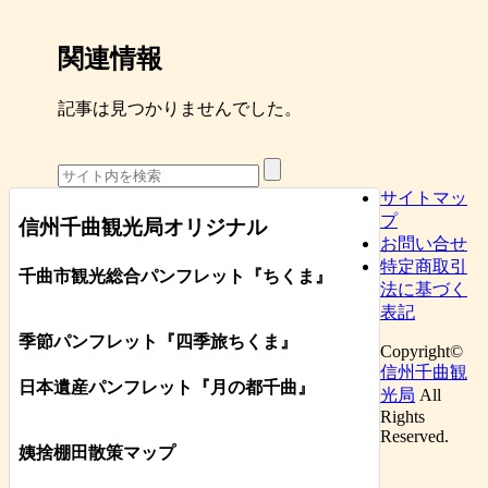
関連情報
記事は見つかりませんでした。
サイトマッ
プ
信州千曲観光局オリジナル
お問い合せ
特定商取引
千曲市観光総合パンフレット
『ちくま
』
法に基づく
表記
季節パンフレット『四季旅ちくま』
Copyright©
信州千曲観
日本遺産パンフレット
『月の都
千曲
』
光局
All
Rights
Reserved.
姨捨棚田散策マップ