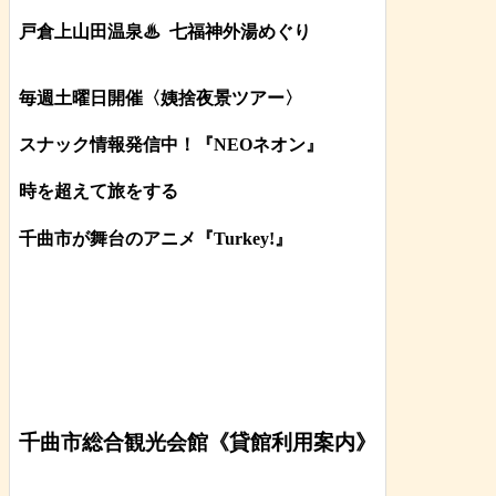
戸倉上山田温泉♨
七福神外湯めぐり
毎週土曜日開催〈姨捨夜景ツアー
〉
スナック情報発信中！『NEOネオン』
時を超えて旅をする
千曲市が舞台のアニメ『Turkey!』
千曲市総合観光会館《貸館利用案内》