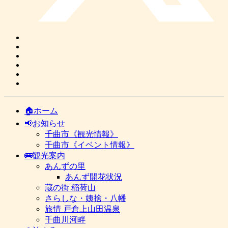
🏠ホーム
📢お知らせ
千曲市《観光情報》
千曲市《イベント情報》
🚌観光案内
あんずの里
あんず開花状況
蔵の街 稲荷山
さらしな・姨捨・八幡
旅情 戸倉上山田温泉
千曲川河畔