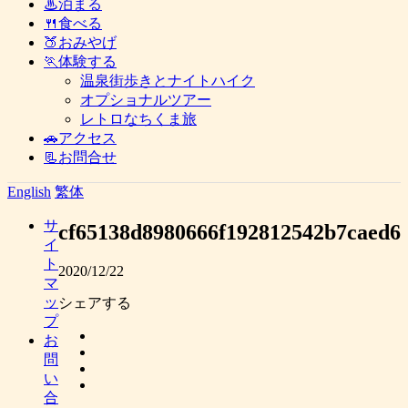
♨泊まる
🍴食べる
🍑おみやげ
🏃体験する
温泉街歩きとナイトハイク
オプショナルツアー
レトロなちくま旅
🚗アクセス
📃お問合せ
English
繁体
サ
cf65138d8980666f192812542b7caed6
イ
ト
2020/12/22
マ
ッ
シェアする
プ
お
問
い
合