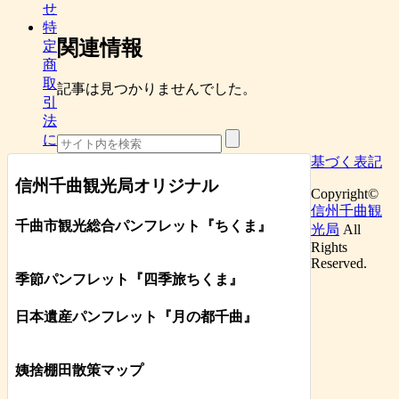
せ
特
関連情報
定
商
取
記事は見つかりませんでした。
引
法
に
基づく表記
信州千曲観光局オリジナル
Copyright©
信州千曲観
千曲市観光総合パンフレット
『ちくま
』
光局
All
Rights
Reserved.
季節パンフレット『四季旅ちくま』
日本遺産パンフレット
『月の都
千曲
』
姨捨棚田散策マップ