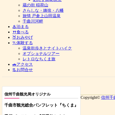
蔵の街 稲荷山
さらしな・姨捨・八幡
旅情 戸倉上山田温泉
千曲川河畔
♨泊まる
🍴食べる
🍑おみやげ
🏃体験する
温泉街歩きとナイトハイク
オプショナルツアー
レトロなちくま旅
🚗アクセス
📃お問合せ
信州千曲観光局オリジナル
Copyright©
信州千
千曲市観光総合パンフレット
『ちくま
』