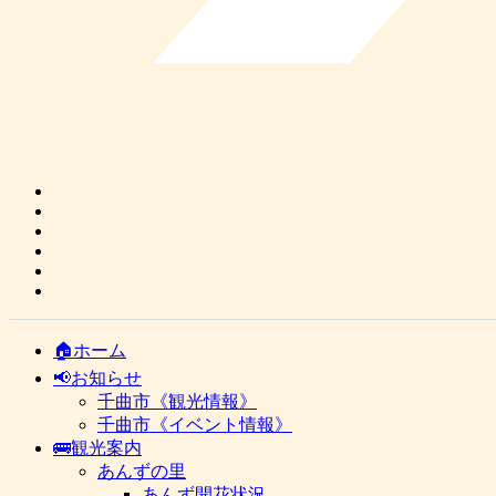
🏠ホーム
📢お知らせ
千曲市《観光情報》
千曲市《イベント情報》
🚌観光案内
あんずの里
あんず開花状況