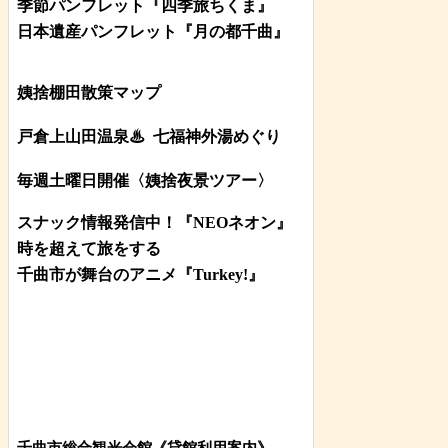
季節パンフレット『四季旅ちくま』
日本遺産パンフレット
『月の都
千曲
』
姨捨棚田散策マップ
戸倉上山田温泉♨
七福神外湯めぐり
毎週土曜日開催〈姨捨夜景ツアー
〉
スナック情報発信中！『NEOネオン』
時を超えて旅をする
千曲市が舞台のアニメ『Turkey!』
千曲市総合観光会館《貸館利用案内》