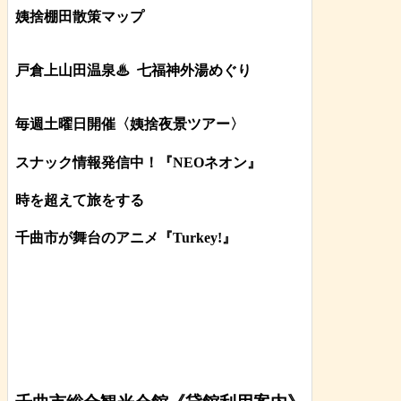
姨捨棚田散策マップ
戸倉上山田温泉♨
七福神外湯めぐり
毎週土曜日開催〈姨捨夜景ツアー
〉
スナック情報発信中！『NEOネオン』
時を超えて旅をする
千曲市が舞台のアニメ『Turkey!』