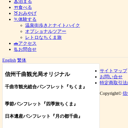
♨泊まる
🍴食べる
🍑おみやげ
🏃体験する
温泉街歩きとナイトハイク
オプショナルツアー
レトロなちくま旅
🚗アクセス
📃お問合せ
English
繁体
サイトマップ
信州千曲観光局オリジナル
お問い合せ
特定商取引法
千曲市観光総合パンフレット
『ちくま
』
Copyright©
信
季節パンフレット『四季旅ちくま』
日本遺産パンフレット
『月の都
千曲
』