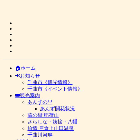
🏠ホーム
📢お知らせ
千曲市《観光情報》
千曲市《イベント情報》
🚌観光案内
あんずの里
あんず開花状況
蔵の街 稲荷山
さらしな・姨捨・八幡
旅情 戸倉上山田温泉
千曲川河畔