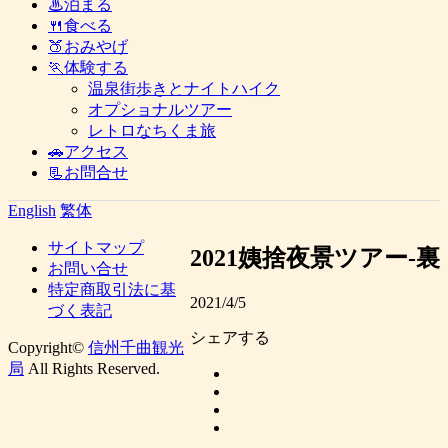
♨泊まる
🍴食べる
🍑おみやげ
🏃体験する
温泉街歩きとナイトハイク
オプショナルツアー
レトロなちくま旅
🚗アクセス
📃お問合せ
English
繁体
サイトマップ
2021姨捨夜景ツアー-裏
お問い合せ
特定商取引法に基
2021/4/5
づく表記
シェアする
Copyright©
信州千曲観光
局
All Rights Reserved.