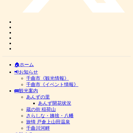
🏠ホーム
📢お知らせ
千曲市《観光情報》
千曲市《イベント情報》
🚌観光案内
あんずの里
あんず開花状況
蔵の街 稲荷山
さらしな・姨捨・八幡
旅情 戸倉上山田温泉
千曲川河畔