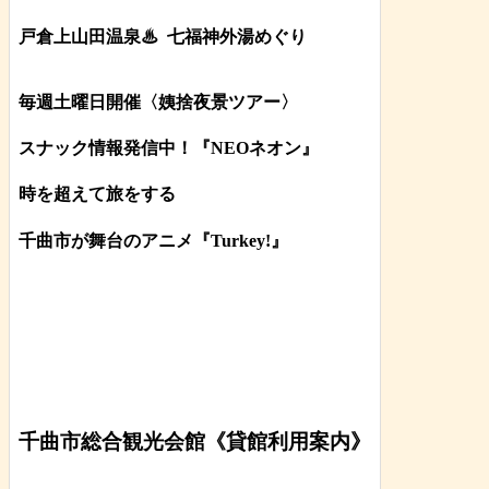
戸倉上山田温泉♨
七福神外湯めぐり
毎週土曜日開催〈姨捨夜景ツアー
〉
スナック情報発信中！『NEOネオン』
時を超えて旅をする
千曲市が舞台のアニメ『Turkey!』
千曲市総合観光会館《貸館利用案内》